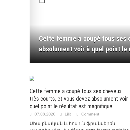
Cette femme a coupé tous ses c
absolument voir à quel point le 
Cette femme a coupé tous ses cheveux
très courts, et vous devez absolument voir 
quel point le résultat est magnifique.
07.08.2026
Lilit
Comment
Ահա բնական և հոսուն ֆրանսերեն