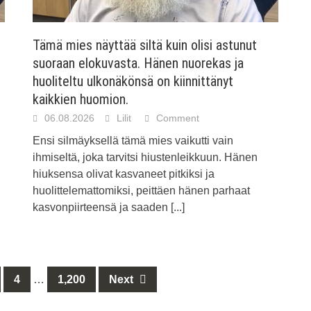
Tämä mies näyttää siltä kuin olisi astunut
suoraan elokuvasta. Hänen nuorekas ja
huoliteltu ulkonäkönsä on kiinnittänyt
kaikkien huomion.
06.08.2026
Lilit
Comment
Ensi silmäyksellä tämä mies vaikutti vain
ihmiseltä, joka tarvitsi hiustenleikkuun. Hänen
hiuksensa olivat kasvaneet pitkiksi ja
huolittelemattomiksi, peittäen hänen parhaat
kasvonpiirteensä ja saaden
[...]
4
…
1,200
Next