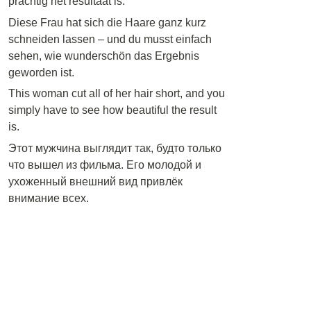
prachtig het resultaat is.
Diese Frau hat sich die Haare ganz kurz
schneiden lassen – und du musst einfach
sehen, wie wunderschön das Ergebnis
geworden ist.
This woman cut all of her hair short, and you
simply have to see how beautiful the result
is.
Этот мужчина выглядит так, будто только
что вышел из фильма. Его молодой и
ухоженный внешний вид привлёк
внимание всех.