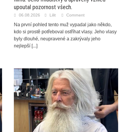
upoutal pozornost všech.
06.08.2026
Lilit
Comment
Na první pohled tento muž vypadal jako někdo,
kdo si prostě potřeboval ostříhat vlasy. Jeho vlasy
byly dlouhé, neupravené a zakrývaly jeho
nejlepší
[...]