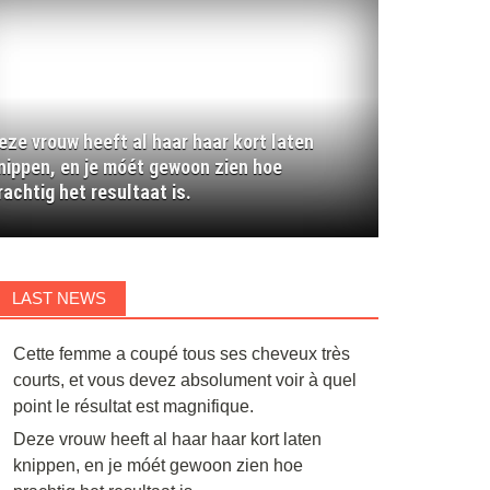
eze vrouw heeft al haar haar kort laten
Deze vrouw heeft al haar haar kort laten knip
nippen, en je móét gewoon zien hoe
ien hoe prachtig het resultaat is.
rachtig het resultaat is.
LAST NEWS
Cette femme a coupé tous ses cheveux très
courts, et vous devez absolument voir à quel
point le résultat est magnifique.
Deze vrouw heeft al haar haar kort laten
knippen, en je móét gewoon zien hoe