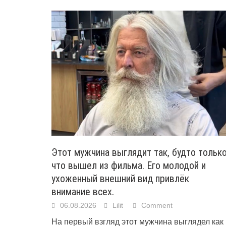
Этот мужчина выглядит так, будто тольк
что вышел из фильма. Его молодой и
ухоженный внешний вид привлёк
внимание всех.
06.08.2026
Lilit
Comment
На первый взгляд этот мужчина выглядел как