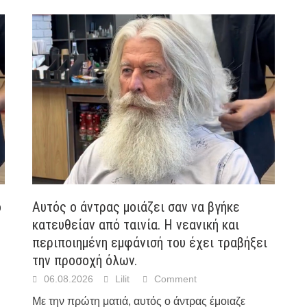
о
Αυτός ο άντρας μοιάζει σαν να βγήκε
κατευθείαν από ταινία. Η νεανική και
περιποιημένη εμφάνισή του έχει τραβήξει
την προσοχή όλων.
06.08.2026
Lilit
Comment
Με την πρώτη ματιά, αυτός ο άντρας έμοιαζε