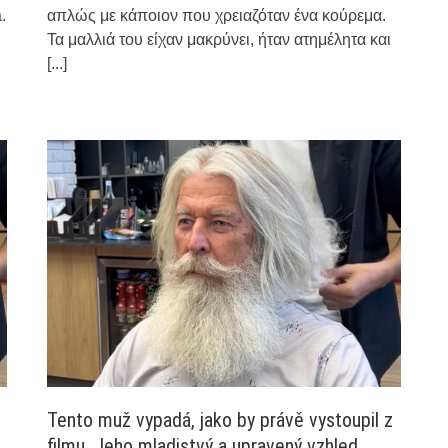
.
απλώς με κάποιον που χρειαζόταν ένα κούρεμα.
Τα μαλλιά του είχαν μακρύνει, ήταν ατημέλητα και
[...]
Tento muž vypadá, jako by právě vystoupil z
filmu. Jeho mladistvý a upravený vzhled