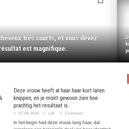
heveux très courts, et vous devez
D
k
résultat est magnifique.
z
p
Deze vrouw heeft al haar haar kort laten
à
knippen, en je móét gewoon zien hoe
prachtig het resultaat is.
07.08.2026
Lilit
Comment
In het begin had deze vrouw lang haar, dat