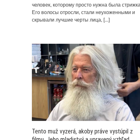
человек, которому просто нужна была стрижка
Его волосы отросли, стали неухоженными и
скрывали лучшие черты лица,
[...]
Tento muž vyzerá, akoby práve vystúpil z
filmu. Jeho mladistvý a upravený vzhľad