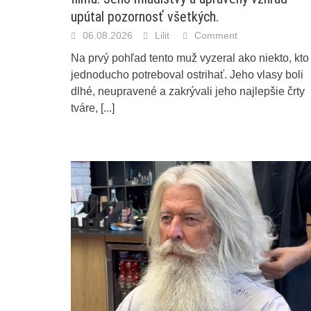
upútal pozornosť všetkých.
06.08.2026
Lilit
Comment
Na prvý pohľad tento muž vyzeral ako niekto, kto
jednoducho potreboval ostrihať. Jeho vlasy boli
dlhé, neupravené a zakrývali jeho najlepšie črty
tváre,
[...]