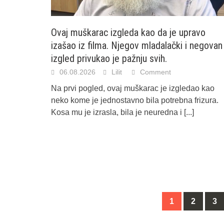
Ovaj muškarac izgleda kao da je upravo
izašao iz filma. Njegov mladalački i negovan
izgled privukao je pažnju svih.
06.08.2026
Lilit
Comment
Na prvi pogled, ovaj muškarac je izgledao kao
neko kome je jednostavno bila potrebna frizura.
Kosa mu je izrasla, bila je neuredna i
[...]
Posts
1
2
3
navigation