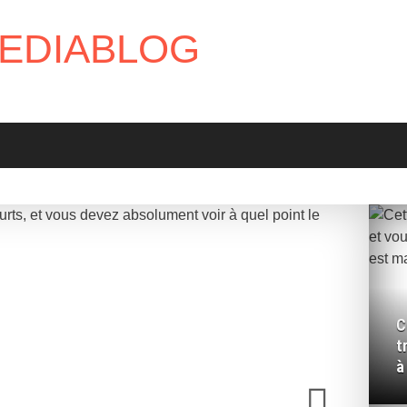
EDIABLOG
C
t
à