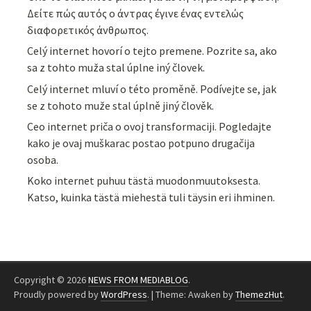
Δείτε πώς αυτός ο άντρας έγινε ένας εντελώς
διαφορετικός άνθρωπος.
Celý internet hovorí o tejto premene. Pozrite sa, ako
sa z tohto muža stal úplne iný človek.
Celý internet mluví o této proměně. Podívejte se, jak
se z tohoto muže stal úplně jiný člověk.
Ceo internet priča o ovoj transformaciji. Pogledajte
kako je ovaj muškarac postao potpuno drugačija
osoba.
Koko internet puhuu tästä muodonmuutoksesta.
Katso, kuinka tästä miehestä tuli täysin eri ihminen.
Copyright © 2026
NEWS FROM MEDIABLOG
.
Proudly powered by
WordPress
.
|
Theme: Awaken by
ThemezHut
.