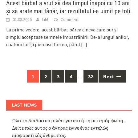
Acest bărbat a vrut să dea timpul înapoi cu 10 ani
și să arate mai tânăr, iar rezultatul i-a uimit pe toți.
01.08.2026
Lilit
Comment
La prima vedere, acest bărbat părea cineva care pur și
simplu acceptase semnele îmbătrânirii. De-a lungul anilor,
coafura lui își pierduse forma, părul
[...]
Posts
1
2
3
4
…
32
Next
navigation
LAST NEWS
Όλο το διαδίκτυο μιλάει για αυτή τη μεταμόρφωση.
Δείτε πώς αυτός ο άντρας έγινε ένας εντελώς
διαφορετικός άνθρωπος.