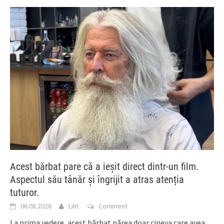
Acest bărbat pare că a ieșit direct dintr-un film.
Aspectul său tânăr și îngrijit a atras atenția
tuturor.
06.08.2026
Lilit
Comment
La prima vedere, acest bărbat părea doar cineva care avea