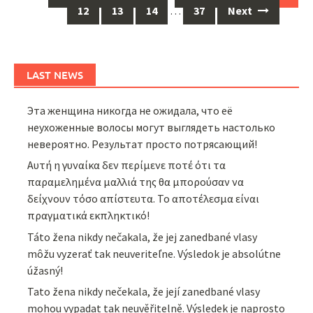
navigation
12
13
14
…
37
Next
LAST NEWS
Эта женщина никогда не ожидала, что её
неухоженные волосы могут выглядеть настолько
невероятно. Результат просто потрясающий!
Αυτή η γυναίκα δεν περίμενε ποτέ ότι τα
παραμελημένα μαλλιά της θα μπορούσαν να
δείχνουν τόσο απίστευτα. Το αποτέλεσμα είναι
πραγματικά εκπληκτικό!
Táto žena nikdy nečakala, že jej zanedbané vlasy
môžu vyzerať tak neuveriteľne. Výsledok je absolútne
úžasný!
Tato žena nikdy nečekala, že její zanedbané vlasy
mohou vypadat tak neuvěřitelně. Výsledek je naprosto