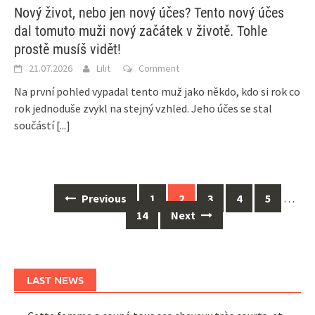
Nový život, nebo jen nový účes? Tento nový účes
dal tomuto muži nový začátek v životě. Tohle
prostě musíš vidět!
21.07.2026
Lilit
Comment
Na první pohled vypadal tento muž jako někdo, kdo si rok co
rok jednoduše zvykl na stejný vzhled. Jeho účes se stal
součástí
[...]
Posts
Previous
1
2
3
4
5
…
navigation
14
Next
LAST NEWS