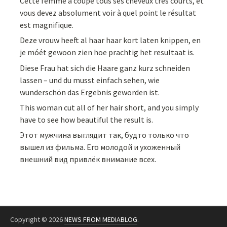
Cette femme a coupé tous ses cheveux très courts, et
vous devez absolument voir à quel point le résultat
est magnifique.
Deze vrouw heeft al haar haar kort laten knippen, en
je móét gewoon zien hoe prachtig het resultaat is.
Diese Frau hat sich die Haare ganz kurz schneiden
lassen – und du musst einfach sehen, wie
wunderschön das Ergebnis geworden ist.
This woman cut all of her hair short, and you simply
have to see how beautiful the result is.
Этот мужчина выглядит так, будто только что
вышел из фильма. Его молодой и ухоженный
внешний вид привлёк внимание всех.
Copyright © 2026
NEWS FROM MEDIABLOG
.