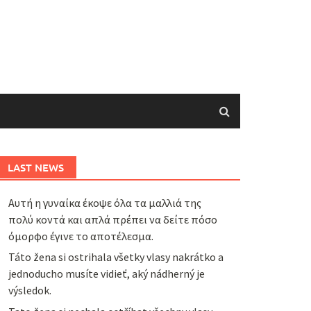
LAST NEWS
Αυτή η γυναίκα έκοψε όλα τα μαλλιά της
πολύ κοντά και απλά πρέπει να δείτε πόσο
όμορφο έγινε το αποτέλεσμα.
Táto žena si ostrihala všetky vlasy nakrátko a
jednoducho musíte vidieť, aký nádherný je
výsledok.