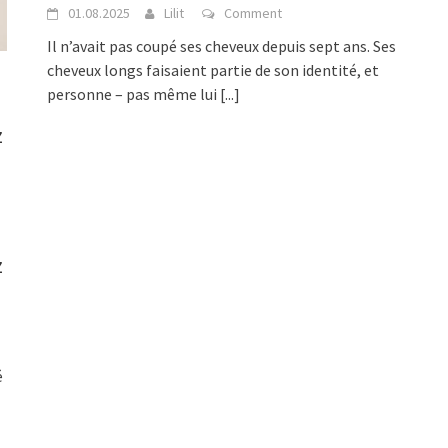
01.08.2025
Lilit
Comment
Il n’avait pas coupé ses cheveux depuis sept ans. Ses
cheveux longs faisaient partie de son identité, et
personne – pas même lui
[...]
z
z
é