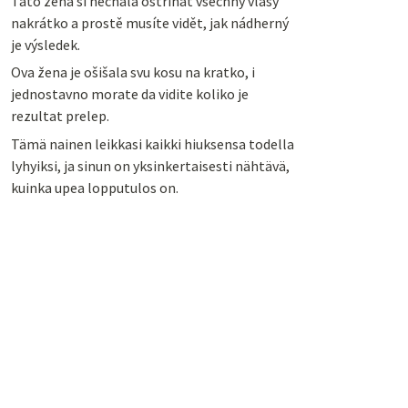
Tato žena si nechala ostříhat všechny vlasy
nakrátko a prostě musíte vidět, jak nádherný
je výsledek.
Ova žena je ošišala svu kosu na kratko, i
jednostavno morate da vidite koliko je
rezultat prelep.
Tämä nainen leikkasi kaikki hiuksensa todella
lyhyiksi, ja sinun on yksinkertaisesti nähtävä,
kuinka upea lopputulos on.