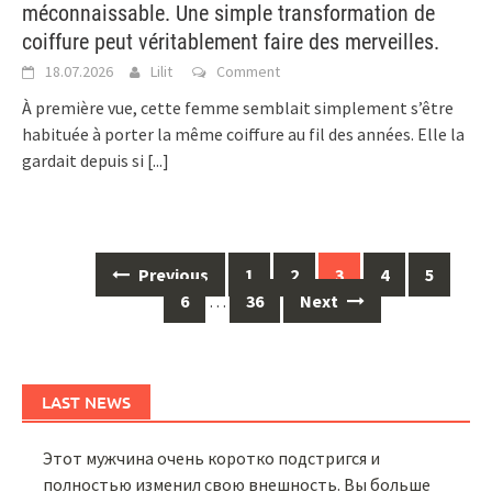
méconnaissable. Une simple transformation de
coiffure peut véritablement faire des merveilles.
18.07.2026
Lilit
Comment
À première vue, cette femme semblait simplement s’être
habituée à porter la même coiffure au fil des années. Elle la
gardait depuis si
[...]
Posts
Previous
1
2
3
4
5
navigation
6
…
36
Next
LAST NEWS
Этот мужчина очень коротко подстригся и
полностью изменил свою внешность. Вы больше