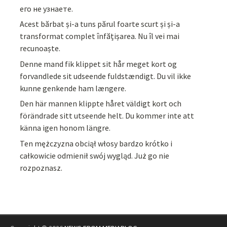
его не узнаете.
Acest bărbat și-a tuns părul foarte scurt și și-a
transformat complet înfățișarea. Nu îl vei mai
recunoaște.
Denne mand fik klippet sit hår meget kort og
forvandlede sit udseende fuldstændigt. Du vil ikke
kunne genkende ham længere.
Den här mannen klippte håret väldigt kort och
förändrade sitt utseende helt. Du kommer inte att
känna igen honom längre.
Ten mężczyzna obciął włosy bardzo krótko i
całkowicie odmienił swój wygląd. Już go nie
rozpoznasz.