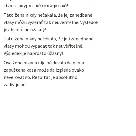
είναι πραγματικά εκπληκτικό!
Táto žena nikdy nečakala, že jej zanedbané
vlasy môžu vyzerať tak neuveriteľne. Výsledok
je absolútne úžasný!
Tato žena nikdy nečekala, že její zanedbané
vlasy mohou vypadat tak neuvěřitelně.
Výsledek je naprosto úžasný!
Ova žena nikada nije očekivala da njena
zapuštena kosa može da izgleda ovako
neverovatno. Rezultat je apsolutno
zadivljujući!