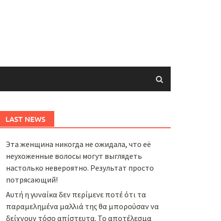
LAST NEWS
Эта женщина никогда не ожидала, что её
неухоженные волосы могут выглядеть
настолько невероятно. Результат просто
потрясающий!
Αυτή η γυναίκα δεν περίμενε ποτέ ότι τα
παραμελημένα μαλλιά της θα μπορούσαν να
δείχνουν τόσο απίστευτα. Το αποτέλεσμα