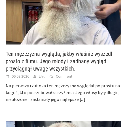
Ten mężczyzna wygląda, jakby właśnie wyszedł
prosto z filmu. Jego młody i zadbany wygląd
przyciągnął uwagę wszystkich.
06.08.2026
Lilit
Comment
Na pierwszy rzut oka ten mężczyzna wyglądał po prostu na
kogoś, kto potrzebował strzyżenia. Jego włosy były długie,
nieułożone i zasłaniały jego najlepsze
[...]