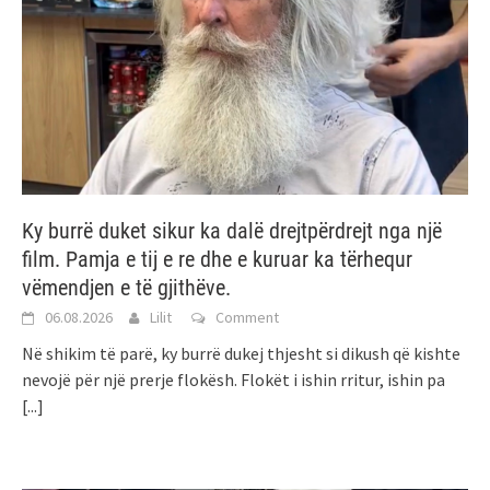
Ky burrë duket sikur ka dalë drejtpërdrejt nga një
film. Pamja e tij e re dhe e kuruar ka tërhequr
vëmendjen e të gjithëve.
06.08.2026
Lilit
Comment
Në shikim të parë, ky burrë dukej thjesht si dikush që kishte
nevojë për një prerje flokësh. Flokët i ishin rritur, ishin pa
[...]