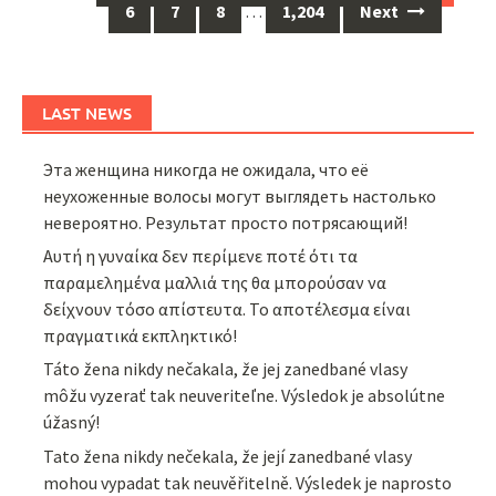
navigation
6
7
8
…
1,204
Next
LAST NEWS
Эта женщина никогда не ожидала, что её
неухоженные волосы могут выглядеть настолько
невероятно. Результат просто потрясающий!
Αυτή η γυναίκα δεν περίμενε ποτέ ότι τα
παραμελημένα μαλλιά της θα μπορούσαν να
δείχνουν τόσο απίστευτα. Το αποτέλεσμα είναι
πραγματικά εκπληκτικό!
Táto žena nikdy nečakala, že jej zanedbané vlasy
môžu vyzerať tak neuveriteľne. Výsledok je absolútne
úžasný!
Tato žena nikdy nečekala, že její zanedbané vlasy
mohou vypadat tak neuvěřitelně. Výsledek je naprosto