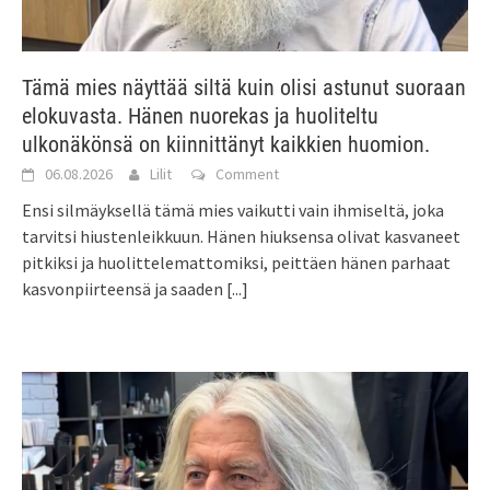
Tämä mies näyttää siltä kuin olisi astunut suoraan
elokuvasta. Hänen nuorekas ja huoliteltu
ulkonäkönsä on kiinnittänyt kaikkien huomion.
06.08.2026
Lilit
Comment
Ensi silmäyksellä tämä mies vaikutti vain ihmiseltä, joka
tarvitsi hiustenleikkuun. Hänen hiuksensa olivat kasvaneet
pitkiksi ja huolittelemattomiksi, peittäen hänen parhaat
kasvonpiirteensä ja saaden
[...]