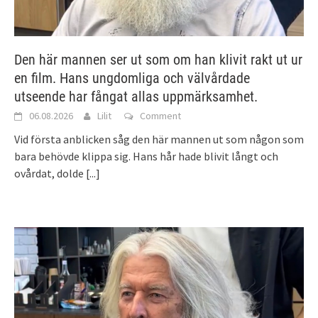
Den här mannen ser ut som om han klivit rakt ut ur
en film. Hans ungdomliga och välvårdade
utseende har fångat allas uppmärksamhet.
06.08.2026
Lilit
Comment
Vid första anblicken såg den här mannen ut som någon som
bara behövde klippa sig. Hans hår hade blivit långt och
ovårdat, dolde
[...]