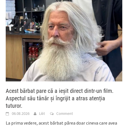
Acest bărbat pare că a ieșit direct dintr-un film.
Aspectul său tânăr și îngrijit a atras atenția
tuturor.
06.08.2026
Lilit
Comment
La prima vedere, acest bărbat părea doar cineva care avea