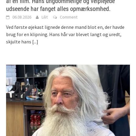
af en film. Hans ungdommelige og velplejede
udseende har fanget alles opmærksomhed.
06.08.2026
Lilit
Comment
Ved første øjekast lignede denne mand blot en, der havde
brug for en klipning. Hans hår var blevet langt og uredt,
skjulte hans
[...]