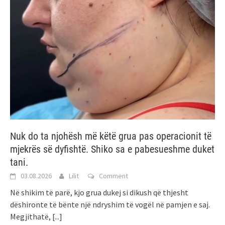
Nuk do ta njohësh më këtë grua pas operacionit të
mjekrës së dyfishtë. Shiko sa e pabesueshme duket
tani.
03.08.2026
Lilit
Comment
Në shikim të parë, kjo grua dukej si dikush që thjesht
dëshironte të bënte një ndryshim të vogël në pamjen e saj.
Megjithatë,
[...]