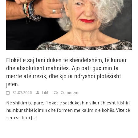
Flokët e saj tani duken të shëndetshëm, të kuruar
dhe absolutisht mahnitës. Ajo pati guximin ta
merrte atë rrezik, dhe kjo ia ndryshoi plotësisht
jetën.
31.07.2026
Lilit
Comment
Në shikim të parë, flokët e saj dukeshin sikur thjesht kishin
humbur shkëlqimin dhe formën me kalimin e kohës. Vite të
tëra stilimi
[...]