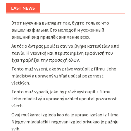
LAST NEWS
Этот мужчина выглядит так, будто только что
вышел из фильма. Его молодой и ухоженный
внешний вид привлёк внимание всех.
Αυτός ο άντρας μοιάζει σαν να βγήκε κατευθείαν από
ταινία. Η νεανική και περιποιημένη εμφάνισή του
έχει τραβήξει την προσοχή όλων.
Tento muž vyzerá, akoby práve vystúpil z filmu. Jeho
mladistvý a upravený vzhľad upútal pozornosť
všetkých.
Tento muž vypadá, jako by právě vystoupil z filmu.
Jeho mladistvý a upravený vzhled upoutal pozornost
všech.
Ovaj muškarac izgleda kao da je upravo izašao iz filma.
Njegov mladalački i negovan izgled privukao je pažnju
svih.