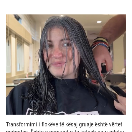
Transformimi i flokëve të kësaj gruaje është vërtet
mahnitës. Është e pamundur të kalosh pa u ndalur