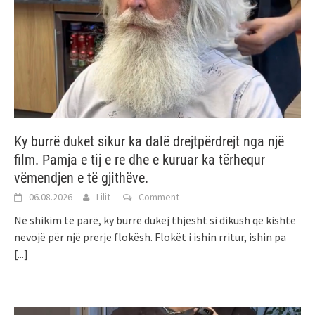
Ky burrë duket sikur ka dalë drejtpërdrejt nga një
film. Pamja e tij e re dhe e kuruar ka tërhequr
vëmendjen e të gjithëve.
06.08.2026
Lilit
Comment
Në shikim të parë, ky burrë dukej thjesht si dikush që kishte
nevojë për një prerje flokësh. Flokët i ishin rritur, ishin pa
[...]