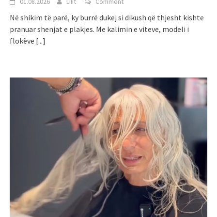
01.08.2026
Lilit
Comment
Në shikim të parë, ky burrë dukej si dikush që thjesht kishte
pranuar shenjat e plakjes. Me kalimin e viteve, modeli i
flokëve
[...]