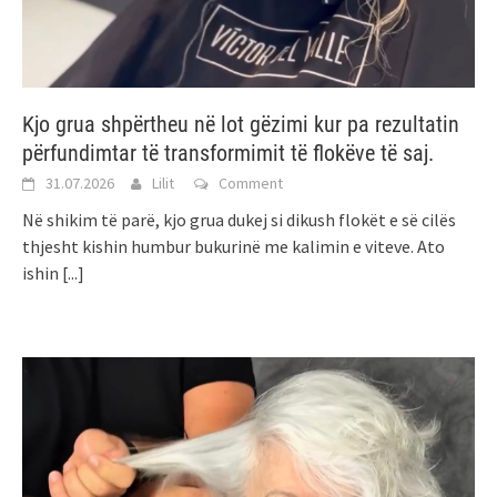
Kjo grua shpërtheu në lot gëzimi kur pa rezultatin
përfundimtar të transformimit të flokëve të saj.
31.07.2026
Lilit
Comment
Në shikim të parë, kjo grua dukej si dikush flokët e së cilës
thjesht kishin humbur bukurinë me kalimin e viteve. Ato
ishin
[...]