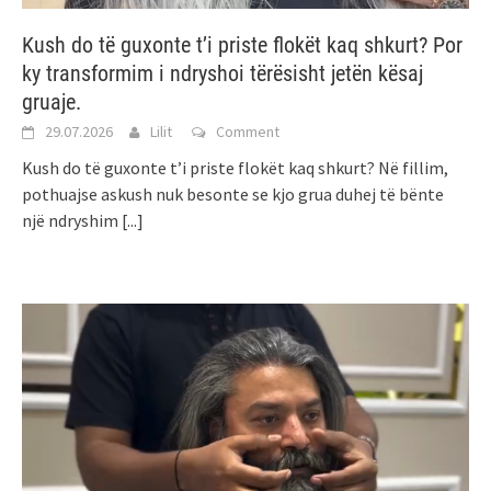
Kush do të guxonte t’i priste flokët kaq shkurt? Por
ky transformim i ndryshoi tërësisht jetën kësaj
gruaje.
29.07.2026
Lilit
Comment
Kush do të guxonte t’i priste flokët kaq shkurt? Në fillim,
pothuajse askush nuk besonte se kjo grua duhej të bënte
një ndryshim
[...]