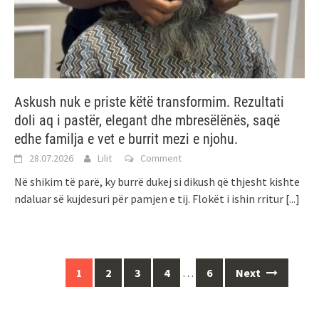
Askush nuk e priste këtë transformim. Rezultati
doli aq i pastër, elegant dhe mbresëlënës, saqë
edhe familja e vet e burrit mezi e njohu.
28.07.2026
Lilit
Comment
Në shikim të parë, ky burrë dukej si dikush që thjesht kishte
ndaluar së kujdesuri për pamjen e tij. Flokët i ishin rritur
[...]
Posts
1
2
3
4
…
6
Next
navigation