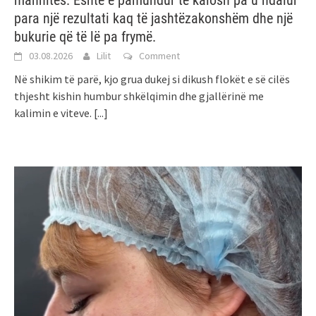
para një rezultati kaq të jashtëzakonshëm dhe një
bukurie që të lë pa frymë.
03.08.2026
Lilit
Comment
Në shikim të parë, kjo grua dukej si dikush flokët e së cilës
thjesht kishin humbur shkëlqimin dhe gjallërinë me
kalimin e viteve.
[...]