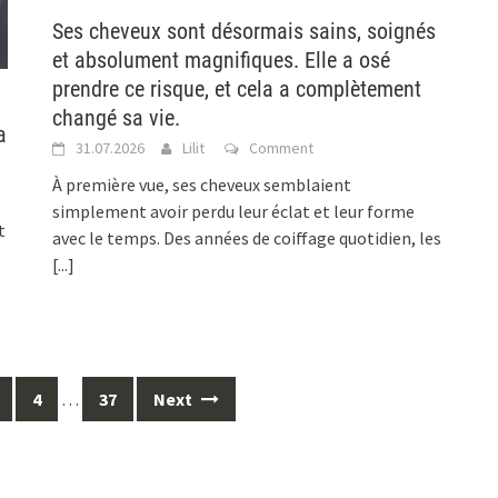
Ses cheveux sont désormais sains, soignés
et absolument magnifiques. Elle a osé
prendre ce risque, et cela a complètement
changé sa vie.
a
31.07.2026
Lilit
Comment
À première vue, ses cheveux semblaient
simplement avoir perdu leur éclat et leur forme
t
avec le temps. Des années de coiffage quotidien, les
[...]
4
…
37
Next