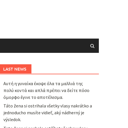
LAST NEWS
Αυτή η γυναίκα έκοψε όλα τα μαλλιά της
πολύ κοντά και απλά πρέπει να δείτε πόσο
όμορφο έγινε το αποτέλεσμα.
Táto žena si ostrihala všetky vlasy nakrátko a
jednoducho musíte vidieť, aký nádherný je
výsledok.