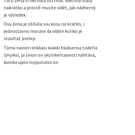
Tato žena si nechala ostříhat všechny vlasy
nakrátko a prostě musíte vidět, jak nádherný
je výsledek.
Ova žena je ošišala svu kosu na kratko, i
jednostavno morate da vidite koliko je
rezultat prelep.
Tämä nainen leikkasi kaikki hiuksensa todella
lyhyiksi, ja sinun on yksinkertaisesti nähtävä,
kuinka upea lopputulos on.