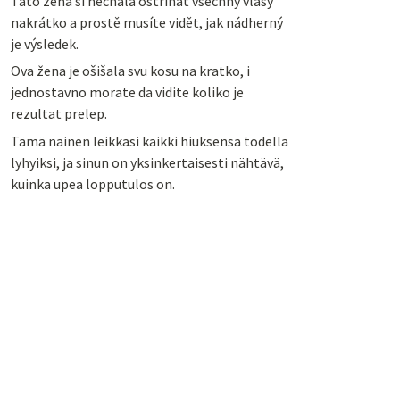
Tato žena si nechala ostříhat všechny vlasy
nakrátko a prostě musíte vidět, jak nádherný
je výsledek.
Ova žena je ošišala svu kosu na kratko, i
jednostavno morate da vidite koliko je
rezultat prelep.
Tämä nainen leikkasi kaikki hiuksensa todella
lyhyiksi, ja sinun on yksinkertaisesti nähtävä,
kuinka upea lopputulos on.