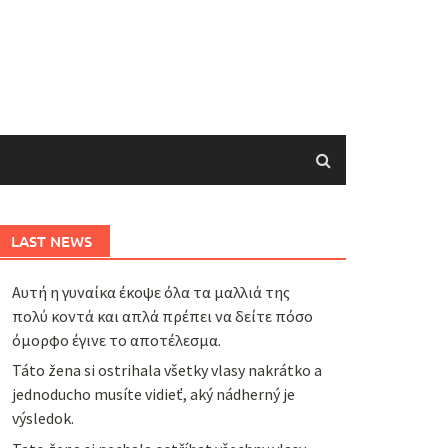
LAST NEWS
Αυτή η γυναίκα έκοψε όλα τα μαλλιά της
πολύ κοντά και απλά πρέπει να δείτε πόσο
όμορφο έγινε το αποτέλεσμα.
Táto žena si ostrihala všetky vlasy nakrátko a
jednoducho musíte vidieť, aký nádherný je
výsledok.