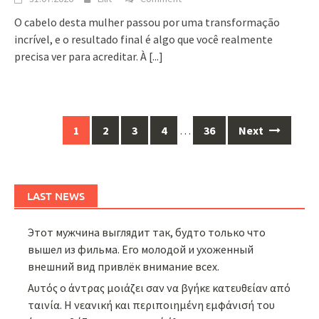
O cabelo desta mulher passou por uma transformação
incrível, e o resultado final é algo que você realmente
precisa ver para acreditar. À
[...]
Posts
1
2
3
4
…
36
Next
navigation
LAST NEWS
Этот мужчина выглядит так, будто только что
вышел из фильма. Его молодой и ухоженный
внешний вид привлёк внимание всех.
Αυτός ο άντρας μοιάζει σαν να βγήκε κατευθείαν από
ταινία. Η νεανική και περιποιημένη εμφάνισή του