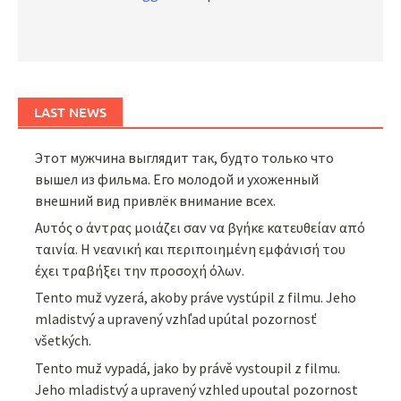
LAST NEWS
Этот мужчина выглядит так, будто только что
вышел из фильма. Его молодой и ухоженный
внешний вид привлёк внимание всех.
Αυτός ο άντρας μοιάζει σαν να βγήκε κατευθείαν από
ταινία. Η νεανική και περιποιημένη εμφάνισή του
έχει τραβήξει την προσοχή όλων.
Tento muž vyzerá, akoby práve vystúpil z filmu. Jeho
mladistvý a upravený vzhľad upútal pozornosť
všetkých.
Tento muž vypadá, jako by právě vystoupil z filmu.
Jeho mladistvý a upravený vzhled upoutal pozornost