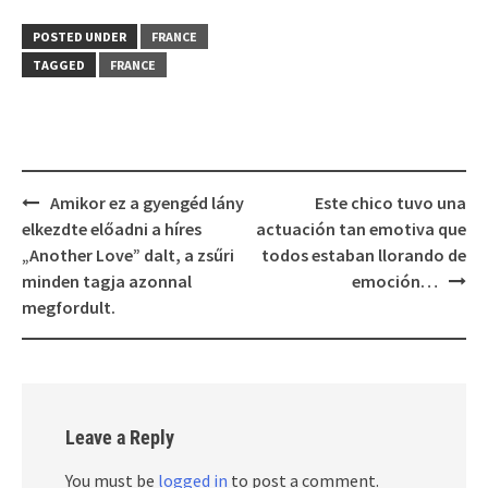
POSTED UNDER
FRANCE
TAGGED
FRANCE
Post
Amikor ez a gyengéd lány
Este chico tuvo una
navigation
elkezdte előadni a híres
actuación tan emotiva que
„Another Love” dalt, a zsűri
todos estaban llorando de
minden tagja azonnal
emoción…
megfordult.
Leave a Reply
You must be
logged in
to post a comment.