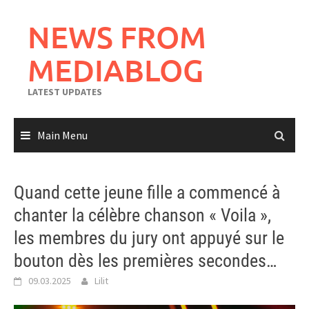
Skip
to
NEWS FROM
content
MEDIABLOG
LATEST UPDATES
Main Menu
Quand cette jeune fille a commencé à
chanter la célèbre chanson « Voila »,
les membres du jury ont appuyé sur le
bouton dès les premières secondes…
09.03.2025
Lilit