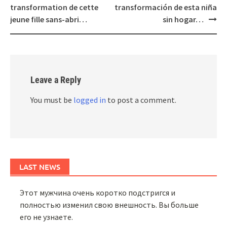
transformation de cette
transformación de esta niña
jeune fille sans-abri…
sin hogar…
Leave a Reply
You must be
logged in
to post a comment.
LAST NEWS
Этот мужчина очень коротко подстригся и
полностью изменил свою внешность. Вы больше
его не узнаете.