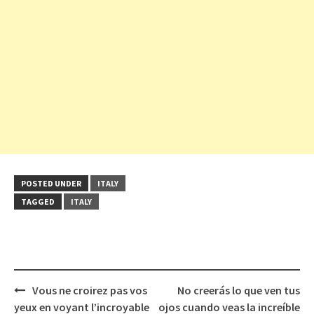
POSTED UNDER
ITALY
TAGGED
ITALY
Post
Vous ne croirez pas vos
No creerás lo que ven tus
navigation
yeux en voyant l’incroyable
ojos cuando veas la increíble