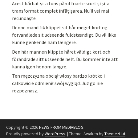
Acest bărbat și-a tuns părul foarte scurt și și-a
transformat complet înfățișarea. Nu îl vei mai
recunoaște.
Denne mand fik klippet sit hår meget kort og
forvandlede sit udseende fuldstændigt. Du vil ikke
kunne genkende ham længere.
Den här mannen klippte håret väldigt kort och
förändrade sitt utseende helt. Du kommer inte att
känna igen honom längre.
Ten mężczyzna obciął włosy bardzo krótko i
całkowicie odmienił swój wygląd. Już go nie
rozpoznasz.
Copyright © 2026
NEWS FROM MEDIABLOG
.
Proudly powered by
WordPress
.
|
Theme: Awaken by
ThemezHut
.