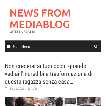
Skip
to
NEWS FROM
content
MEDIABLOG
LATEST UPDATES
Main Menu
Non crederai ai tuoi occhi quando
vedrai l’incredibile trasformazione di
questa ragazza senza casa…
19.06.2025
Lilit