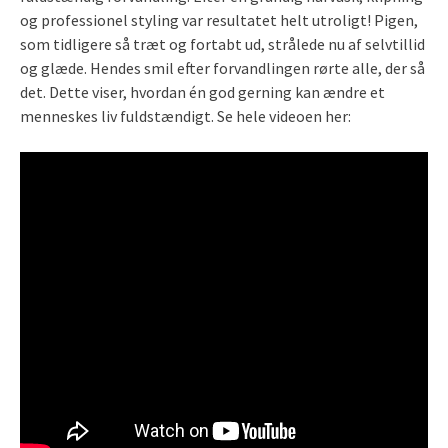
og professionel styling var resultatet helt utroligt! Pigen,
som tidligere så træt og fortabt ud, strålede nu af selvtillid
og glæde. Hendes smil efter forvandlingen rørte alle, der så
det. Dette viser, hvordan én god gerning kan ændre et
menneskes liv fuldstændigt. Se hele videoen her: