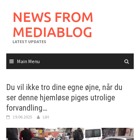
Skip
to
NEWS FROM
content
MEDIABLOG
LATEST UPDATES
Main Menu
Du vil ikke tro dine egne øjne, når du
ser denne hjemløse piges utrolige
forvandling…
19.06.2025
Lilit