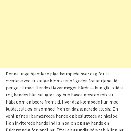
Denne unge hjemløse pige kæmpede hver dag for at
overleve ved at sælge blomster på gaden for at tjene lidt
penge til mad. Hendes liv var meget hårdt — hun gik i slidte
tøj, hendes hår var uglet, og hun havde næsten mistet
håbet om en bedre fremtid. Hver dag kæmpede hun mod
kulde, sult og ensomhed. Men en dag ændrede alt sig. En
venlig frisør bemærkede hende og besluttede at hjælpe.
Han inviterede hende ind i sin salon og gav hende en
fuldstændig forvandling. Efter en grundig hårvask, klipning