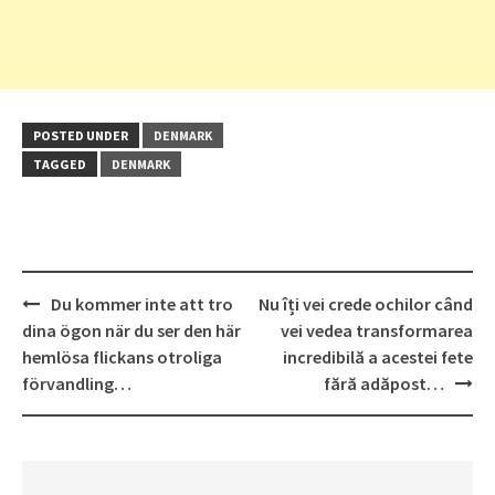
POSTED UNDER
DENMARK
TAGGED
DENMARK
Post
Du kommer inte att tro
Nu îți vei crede ochilor când
navigation
dina ögon när du ser den här
vei vedea transformarea
hemlösa flickans otroliga
incredibilă a acestei fete
förvandling…
fără adăpost…