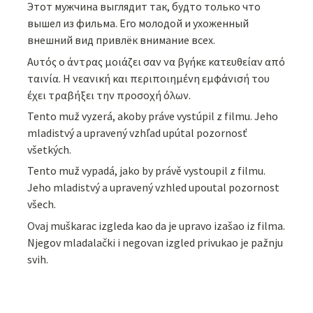
Этот мужчина выглядит так, будто только что
вышел из фильма. Его молодой и ухоженный
внешний вид привлёк внимание всех.
Αυτός ο άντρας μοιάζει σαν να βγήκε κατευθείαν από
ταινία. Η νεανική και περιποιημένη εμφάνισή του
έχει τραβήξει την προσοχή όλων.
Tento muž vyzerá, akoby práve vystúpil z filmu. Jeho
mladistvý a upravený vzhľad upútal pozornosť
všetkých.
Tento muž vypadá, jako by právě vystoupil z filmu.
Jeho mladistvý a upravený vzhled upoutal pozornost
všech.
Ovaj muškarac izgleda kao da je upravo izašao iz filma.
Njegov mladalački i negovan izgled privukao je pažnju
svih.