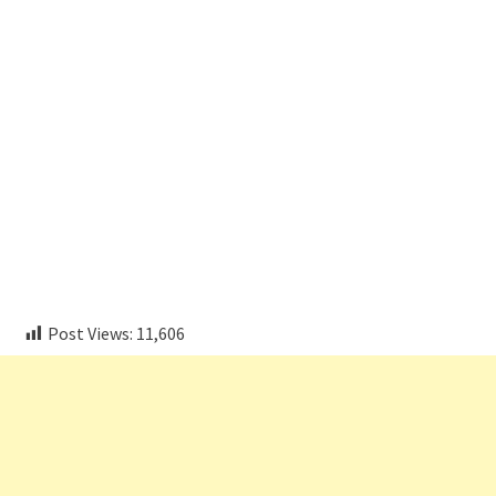
embedcodesgenerator.com
Post Views:
11,606