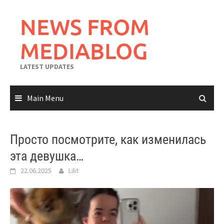
Skip
to
NEWS FROM
content
MEDIABLOG
LATEST UPDATES
Main Menu
Просто посмотрите, как изменилась
эта девушка…
22.06.2025
Lilit