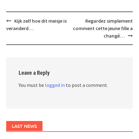
Post
Kijk zelf hoe dit meisje is
Regardez simplement
navigation
veranderd…
comment cette jeune fille a
changé…
Leave a Reply
You must be
logged in
to post a comment.
LAST NEWS