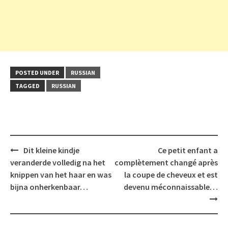
POSTED UNDER
RUSSIAN
TAGGED
RUSSIAN
Post
Dit kleine kindje
Ce petit enfant a
navigation
veranderde volledig na het
complètement changé après
knippen van het haar en was
la coupe de cheveux et est
bijna onherkenbaar…
devenu méconnaissable…