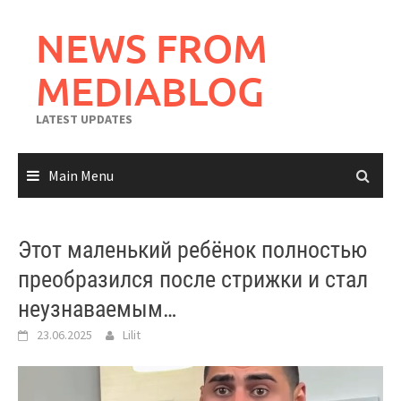
Skip
to
NEWS FROM
content
MEDIABLOG
LATEST UPDATES
Main Menu
Этот маленький ребёнок полностью
преобразился после стрижки и стал
неузнаваемым…
23.06.2025
Lilit