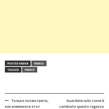
POSTED UNDER
FRANCE
TAGGED
FRANCE
Post
Только посмотрите,
Guardate solo come è
navigation
как изменился этот
cambiato questo ragazzo