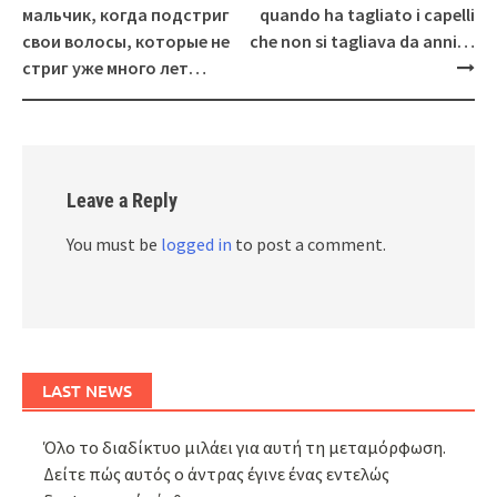
мальчик, когда подстриг
quando ha tagliato i capelli
свои волосы, которые не
che non si tagliava da anni…
стриг уже много лет…
Leave a Reply
You must be
logged in
to post a comment.
LAST NEWS
Όλο το διαδίκτυο μιλάει για αυτή τη μεταμόρφωση.
Δείτε πώς αυτός ο άντρας έγινε ένας εντελώς