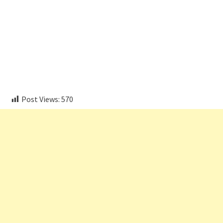
aitohumanizetextconverter.com
Post Views:
570