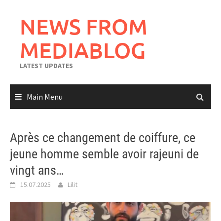
Skip
to
NEWS FROM
content
MEDIABLOG
LATEST UPDATES
Main Menu
Après ce changement de coiffure, ce
jeune homme semble avoir rajeuni de
vingt ans…
15.07.2025
Lilit