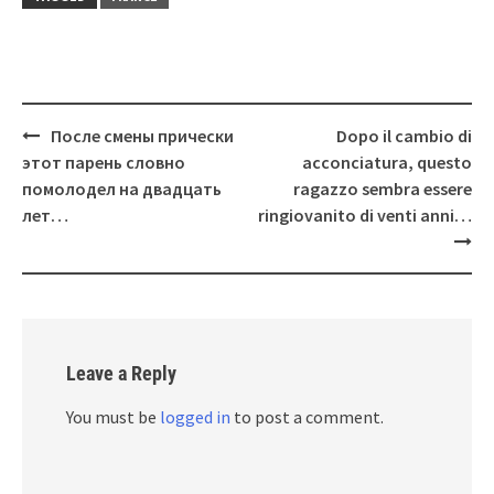
Post
После смены прически
Dopo il cambio di
navigation
этот парень словно
acconciatura, questo
помолодел на двадцать
ragazzo sembra essere
лет…
ringiovanito di venti anni…
Leave a Reply
You must be
logged in
to post a comment.