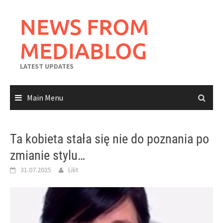
Skip
to
NEWS FROM
content
MEDIABLOG
LATEST UPDATES
Main Menu
Ta kobieta stała się nie do poznania po
zmianie stylu…
31.07.2025
Lilit