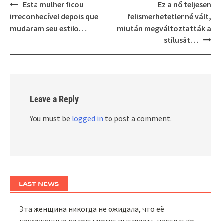
Post
Esta mulher ficou
Ez a nő teljesen
navigation
irreconhecível depois que
felismerhetetlenné vált,
mudaram seu estilo…
miután megváltoztatták a
stílusát…
Leave a Reply
You must be
logged in
to post a comment.
LAST NEWS
Эта женщина никогда не ожидала, что её
неухоженные волосы могут выглядеть настолько