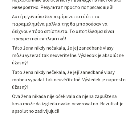
невероятно. Результат просто потрясающий!
Αυτή η γυναίκα δεν περίμενε ποτέ ότι τα
παραμελημένα μαλλιά της θα μπορούσαν να
δείχνουν τόσο απίστευτα. Το αποτέλεσμα είναι
πραγματικά εκπληκτικό!
Táto žena nikdy nečakala, že jej zanedbané vlasy
môžu vyzerať tak neuveriteľne. Výsledok je absolútne
úžasný!
Tato žena nikdy nečekala, že její zanedbané vlasy
mohou vypadat tak neuvěřitelně. Výsledek je naprosto
úžasný!
Ova žena nikada nije očekivala da njena zapuštena
kosa može da izgleda ovako neverovatno. Rezultat je
apsolutno zadivljujući!