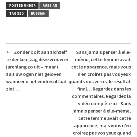
POSTED UNDER
RUSSIAN
TAGGED
RUSSIAN
Post
Zonder ooit aan zichzelf
Sans jamais penser à elle-
navigation
te denken, zag deze vrouw er
même, cette femme avait
jarenlang zo uit – maar u
cette apparence, mais vous
zult uw ogen niet geloven
n’en croirez pas vos yeux
wanneer u het eindresultaat
quand vous verrez le résultat
ziet…
final… Regardez dans les
commentaires. Regardez la
vidéo complète ici : Sans
jamais penser à elle-même,
cette femme avait cette
apparence, mais vous n’en
croirez pas vos yeux quand