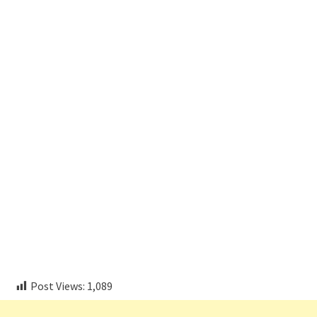
aitohumanizetextconverter.com
Post Views:
1,089