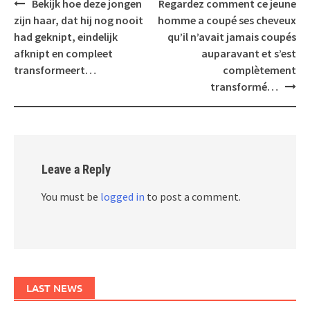
Post
Bekijk hoe deze jongen
Regardez comment ce jeune
navigation
zijn haar, dat hij nog nooit
homme a coupé ses cheveux
had geknipt, eindelijk
qu’il n’avait jamais coupés
afknipt en compleet
auparavant et s’est
transformeert…
complètement
transformé…
Leave a Reply
You must be
logged in
to post a comment.
LAST NEWS