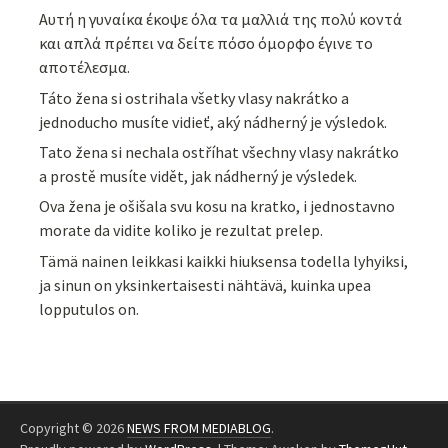
Αυτή η γυναίκα έκοψε όλα τα μαλλιά της πολύ κοντά
και απλά πρέπει να δείτε πόσο όμορφο έγινε το
αποτέλεσμα.
Táto žena si ostrihala všetky vlasy nakrátko a
jednoducho musíte vidieť, aký nádherný je výsledok.
Tato žena si nechala ostříhat všechny vlasy nakrátko
a prostě musíte vidět, jak nádherný je výsledek.
Ova žena je ošišala svu kosu na kratko, i jednostavno
morate da vidite koliko je rezultat prelep.
Tämä nainen leikkasi kaikki hiuksensa todella lyhyiksi,
ja sinun on yksinkertaisesti nähtävä, kuinka upea
lopputulos on.
Copyright © 2026
NEWS FROM MEDIABLOG
.