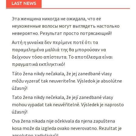
LAST NEWS
Эта женщина никогда не ожидала, что её
неухоженные волосы могут выглядеть настолько
невероятно. Результат просто потрясающий!
Αυτή η γυναίκα δεν περίμενε ποτέ ότι τα
παραμελημένα μαλλιά της θα μπορούσαν να
δείχνουν τόσο απίστευτα. Το αποτέλεσμα είναι
πραγματικά εκπληκτικό!
Táto žena nikdy nečakala, že jej zanedbané vlasy
môžu vyzerať tak neuveriteľne. Výsledok je absolútne
úžasný!
Tato žena nikdy nečekala, že její zanedbané vlasy
mohou vypadat tak neuvěřitelně. Výsledek je naprosto
úžasný!
Ova žena nikada nije očekivala da njena zapuštena
kosa može da izgleda ovako neverovatno. Rezultat je
apsolutno zadivljujući!