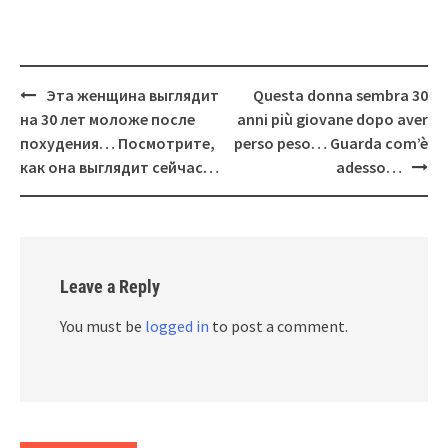
Post
Эта женщина выглядит
Questa donna sembra 30
navigation
на 30 лет моложе после
anni più giovane dopo aver
похудения… Посмотрите,
perso peso… Guarda com’è
как она выглядит сейчас…
adesso…
Leave a Reply
You must be
logged in
to post a comment.