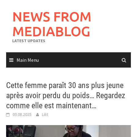
Skip
to
NEWS FROM
content
MEDIABLOG
LATEST UPDATES
Main Menu
Cette femme paraît 30 ans plus jeune
après avoir perdu du poids… Regardez
comme elle est maintenant…
03.08.2025
Lilit