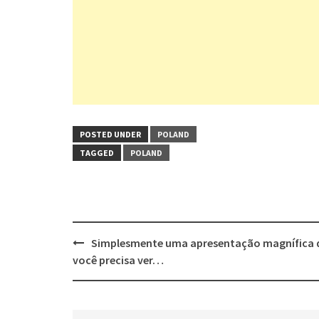
POSTED UNDER
POLAND
TAGGED
POLAND
Post
Simplesmente uma apresentação magnífica 
navigation
você precisa ver…