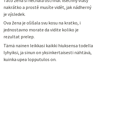
Tato žena si nechala ostříhat všechny vlasy
nakrátko a prostě musíte vidět, jak nádherný
je výsledek.
Ova žena je ošišala svu kosu na kratko, i
jednostavno morate da vidite koliko je
rezultat prelep.
Tämä nainen leikkasi kaikki hiuksensa todella
lyhyiksi, ja sinun on yksinkertaisesti nähtävä,
kuinka upea lopputulos on.