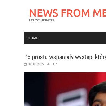
Skip
to
NEWS FROM M
content
LATEST UPDATES
HOME
Po prostu wspaniały występ, któr
08.08.2025
Lilit