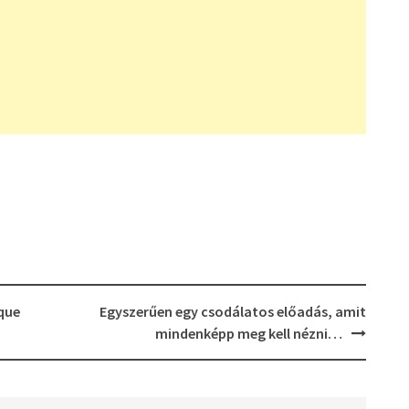
que
Egyszerűen egy csodálatos előadás, amit
mindenképp meg kell nézni…