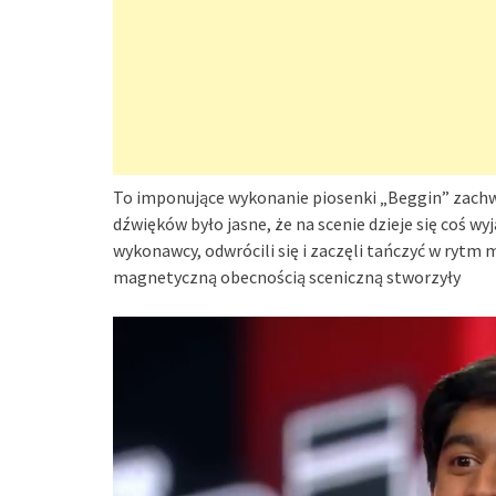
To imponujące wykonanie piosenki „Beggin” zachwy
dźwięków było jasne, że na scenie dzieje się coś w
wykonawcy, odwrócili się i zaczęli tańczyć w rytm 
magnetyczną obecnością sceniczną stworzyły