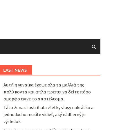
LAST NEWS
Αυτή η γυναίκα έκοψε όλα τα μαλλιά της
πολύ κοντά και απλά πρέπει να δείτε πόσο
όμορφο έγινε το αποτέλεσμα.
Táto žena si ostrihala všetky vlasy nakrátko a
jednoducho musíte vidieť, aký nádherný je
výsledok.