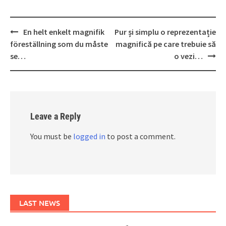
Post
En helt enkelt magnifik
Pur și simplu o reprezentație
navigation
föreställning som du måste
magnifică pe care trebuie să
se…
o vezi…
Leave a Reply
You must be
logged in
to post a comment.
LAST NEWS