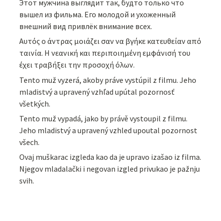
Этот мужчина выглядит так, будто только что
вышел из фильма. Его молодой и ухоженный
внешний вид привлёк внимание всех.
Αυτός ο άντρας μοιάζει σαν να βγήκε κατευθείαν από
ταινία. Η νεανική και περιποιημένη εμφάνισή του
έχει τραβήξει την προσοχή όλων.
Tento muž vyzerá, akoby práve vystúpil z filmu. Jeho
mladistvý a upravený vzhľad upútal pozornosť
všetkých.
Tento muž vypadá, jako by právě vystoupil z filmu.
Jeho mladistvý a upravený vzhled upoutal pozornost
všech.
Ovaj muškarac izgleda kao da je upravo izašao iz filma.
Njegov mladalački i negovan izgled privukao je pažnju
svih.