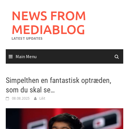
Skip
to
NEWS FROM
content
MEDIABLOG
LATEST UPDATES
Main Menu
Simpelthen en fantastisk optræden,
som du skal se…
08.08.2025
Lilit