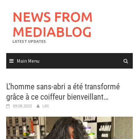
Skip
to
NEWS FROM
content
MEDIABLOG
LATEST UPDATES
Main Menu
L’homme sans-abri a été transformé
grâce à ce coiffeur bienveillant…
09.08.2025
Lilit