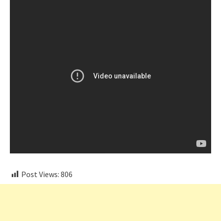
Post Views:
806