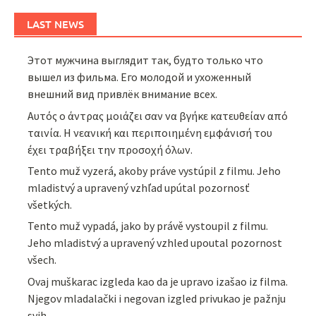
LAST NEWS
Этот мужчина выглядит так, будто только что
вышел из фильма. Его молодой и ухоженный
внешний вид привлёк внимание всех.
Αυτός ο άντρας μοιάζει σαν να βγήκε κατευθείαν από
ταινία. Η νεανική και περιποιημένη εμφάνισή του
έχει τραβήξει την προσοχή όλων.
Tento muž vyzerá, akoby práve vystúpil z filmu. Jeho
mladistvý a upravený vzhľad upútal pozornosť
všetkých.
Tento muž vypadá, jako by právě vystoupil z filmu.
Jeho mladistvý a upravený vzhled upoutal pozornost
všech.
Ovaj muškarac izgleda kao da je upravo izašao iz filma.
Njegov mladalački i negovan izgled privukao je pažnju
svih.