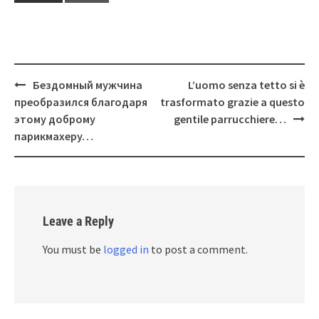
Post
Бездомный мужчина
L’uomo senza tetto si è
navigation
преобразился благодаря
trasformato grazie a questo
этому доброму
gentile parrucchiere…
парикмахеру…
Leave a Reply
You must be
logged in
to post a comment.