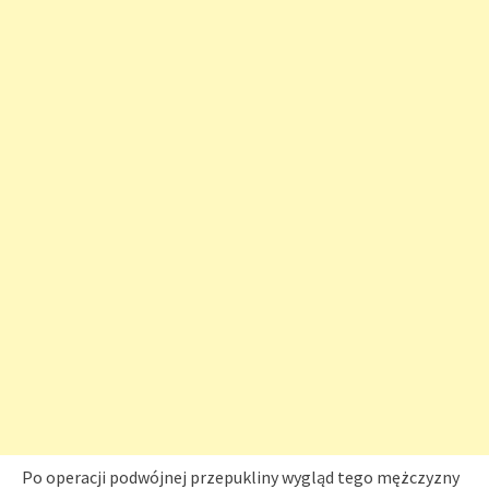
Po operacji podwójnej przepukliny wygląd tego mężczyzny