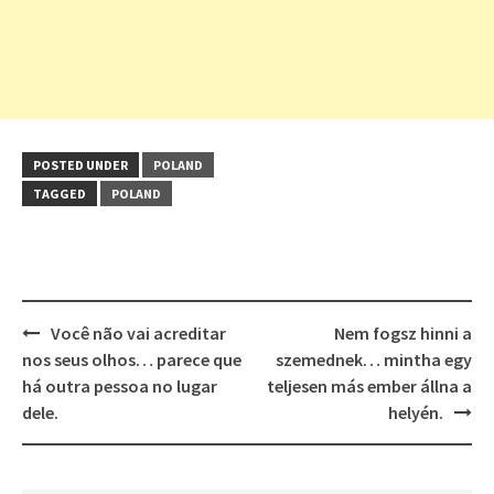
POSTED UNDER
POLAND
TAGGED
POLAND
Post
Você não vai acreditar
Nem fogsz hinni a
navigation
nos seus olhos… parece que
szemednek… mintha egy
há outra pessoa no lugar
teljesen más ember állna a
dele.
helyén.