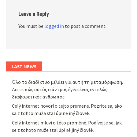
Leave a Reply
You must be
logged in
to post a comment.
LAST NEWS
Όλο το διαδίκτυο μιλάει για αυτή τη μεταμόρφωση.
Δείτε πώς αυτός ο άντρας έγινε ένας εντελώς
διαφορετικός άνθρωπος.
Celý internet hovorí o tejto premene. Pozrite sa, ako
sa z tohto muža stal úplne iný človek.
Celý internet mluví o této proměně. Podívejte se, jak
se z tohoto muže stal úplně jiný člověk.