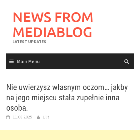
Skip
to
NEWS FROM
content
MEDIABLOG
LATEST UPDATES
Main Menu
Nie uwierzysz własnym oczom… jakby
na jego miejscu stała zupełnie inna
osoba.
11.08.2025
Lilit