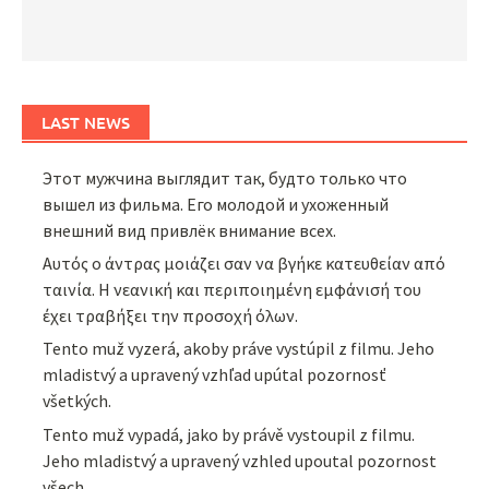
LAST NEWS
Этот мужчина выглядит так, будто только что
вышел из фильма. Его молодой и ухоженный
внешний вид привлёк внимание всех.
Αυτός ο άντρας μοιάζει σαν να βγήκε κατευθείαν από
ταινία. Η νεανική και περιποιημένη εμφάνισή του
έχει τραβήξει την προσοχή όλων.
Tento muž vyzerá, akoby práve vystúpil z filmu. Jeho
mladistvý a upravený vzhľad upútal pozornosť
všetkých.
Tento muž vypadá, jako by právě vystoupil z filmu.
Jeho mladistvý a upravený vzhled upoutal pozornost
všech.