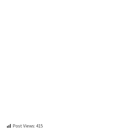
aitohumanizetextconverter.com
Post Views:
415