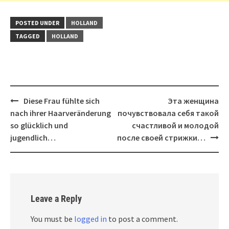
POSTED UNDER
HOLLAND
TAGGED
HOLLAND
Post
Diese Frau fühlte sich
Эта женщина
navigation
nach ihrer Haarveränderung
почувствовала себя такой
so glücklich und
счастливой и молодой
jugendlich…
после своей стрижки…
Leave a Reply
You must be
logged in
to post a comment.