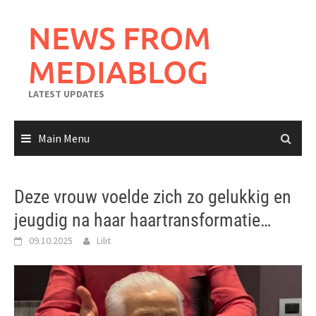
Skip
to
NEWS FROM
content
MEDIABLOG
LATEST UPDATES
Main Menu
Deze vrouw voelde zich zo gelukkig en
jeugdig na haar haartransformatie…
09.10.2025
Lilit