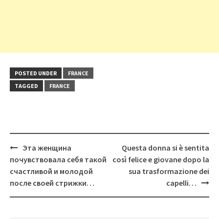
POSTED UNDER
FRANCE
TAGGED
FRANCE
Post
Эта женщина
Questa donna si è sentita
navigation
почувствовала себя такой
così felice e giovane dopo la
счастливой и молодой
sua trasformazione dei
после своей стрижки…
capelli…