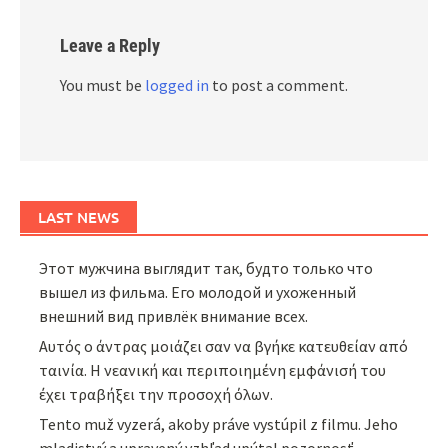
Leave a Reply
You must be
logged in
to post a comment.
LAST NEWS
Этот мужчина выглядит так, будто только что
вышел из фильма. Его молодой и ухоженный
внешний вид привлёк внимание всех.
Αυτός ο άντρας μοιάζει σαν να βγήκε κατευθείαν από
ταινία. Η νεανική και περιποιημένη εμφάνισή του
έχει τραβήξει την προσοχή όλων.
Tento muž vyzerá, akoby práve vystúpil z filmu. Jeho