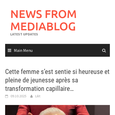
Skip
to
NEWS FROM
content
MEDIABLOG
LATEST UPDATES
Main Menu
Cette femme s’est sentie si heureuse et
pleine de jeunesse après sa
transformation capillaire…
09.10.2025
Lilit