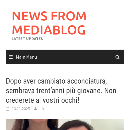
Skip
to
NEWS FROM
content
MEDIABLOG
LATEST UPDATES
Main Menu
Dopo aver cambiato acconciatura,
sembrava trent’anni più giovane. Non
crederete ai vostri occhi!
13.11.2025
Lilit