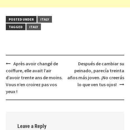
POSTED UNDER
ITALY
TAGGED
ITALY
Post
Après avoir changé de
Después de cambiar su
navigation
coiffure, elle avait l’air
peinado, parecía treinta
d’avoir trente ans de moins.
años más joven. ¡No creerás
Vous n’en croirez pas vos
lo que ven tus ojos!
yeux !
Leave a Reply