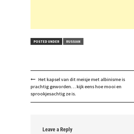
POSTED UNDER
RUSSIAN
Post
Het kapsel van dit meisje met albinisme is
navigation
prachtig geworden… kijk eens hoe mooi en
sprookjesachtig ze is.
Leave a Reply