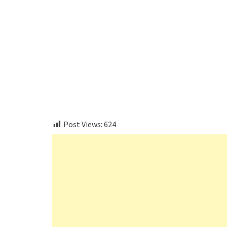
aitohumanizetextconverter.com
Post Views:
624