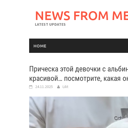
Skip
to
NEWS FROM M
content
LATEST UPDATES
HOME
Прическа этой девочки с альб
красивой… посмотрите, какая о
24.11.2025
Lilit