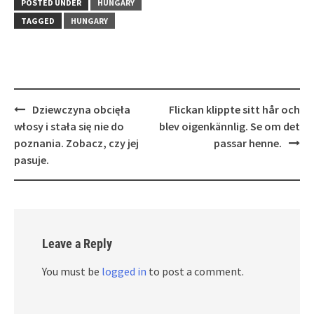
POSTED UNDER
HUNGARY
TAGGED
HUNGARY
Post
Dziewczyna obcięła
Flickan klippte sitt hår och
navigation
włosy i stała się nie do
blev oigenkännlig. Se om det
poznania. Zobacz, czy jej
passar henne.
pasuje.
Leave a Reply
You must be
logged in
to post a comment.