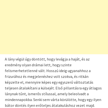
A lány végül úgy döntött, hogy levágja a haját, és az
eredmény olyan drámai lett, hogy szinte
felismerhetetlenné vált. Hosszú ideig ugyanahhoz a
frizurához és megjelenéshez volt szokva, és ritkán
képzelte el, mennyire képes egy egyszerű változtatás
teljesen átalakítani a külsejét. Első pillantásra egy átlagos
lánynak tűnt, ismerős stílussal, amely beleolvadt a
mindennapokba. Senki sem várta körülötte, hogy egy ilyen
bátor döntés ilyen erőteljes átalakuláshoz vezet majd.