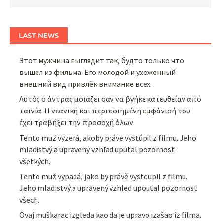
LAST NEWS
Этот мужчина выглядит так, будто только что
вышел из фильма. Его молодой и ухоженный
внешний вид привлёк внимание всех.
Αυτός ο άντρας μοιάζει σαν να βγήκε κατευθείαν από
ταινία. Η νεανική και περιποιημένη εμφάνισή του
έχει τραβήξει την προσοχή όλων.
Tento muž vyzerá, akoby práve vystúpil z filmu. Jeho
mladistvý a upravený vzhľad upútal pozornosť
všetkých.
Tento muž vypadá, jako by právě vystoupil z filmu.
Jeho mladistvý a upravený vzhled upoutal pozornost
všech.
Ovaj muškarac izgleda kao da je upravo izašao iz filma.