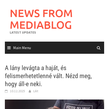
Skip
to
NEWS FROM
content
MEDIABLOG
LATEST UPDATES
Main Menu
A lány levágta a haját, és
felismerhetetlenné vált. Nézd meg,
hogy áll-e neki.
10.12.2025
Lilit