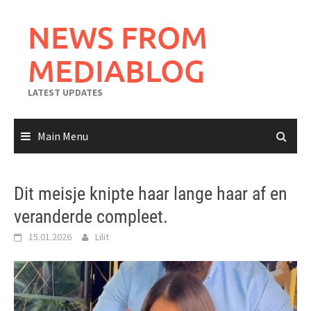
Skip
to
NEWS FROM
content
MEDIABLOG
LATEST UPDATES
Main Menu
Dit meisje knipte haar lange haar af en
veranderde compleet.
15.01.2026
Lilit