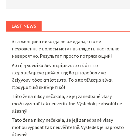
LAST NEWS
Эта женщина никогда не ожидала, что её
неухоженные волосы могут выглядеть настолько
невероятно. Результат просто потрясающий!
Αυτή η γυναίκα δεν περίμενε ποτέ ότι τα
παραμελημένα μαλλιά της θα μπορούσαν να
δείχνουν τόσο απίστευτα. Το αποτέλεσμα είναι
πραγματικά εκπληκτικό!
Táto žena nikdy nečakala, že jej zanedbané vlasy
môžu vyzerať tak neuveriteľne. Výsledok je absolútne
úžasný!
Tato žena nikdy nečekala, že její zanedbané vlasy
mohou vypadat tak neuvěřitelně. Výsledek je naprosto
úžasný!