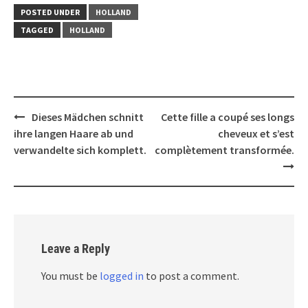
POSTED UNDER
HOLLAND
TAGGED
HOLLAND
Post
Dieses Mädchen schnitt
Cette fille a coupé ses longs
navigation
ihre langen Haare ab und
cheveux et s’est
verwandelte sich komplett.
complètement transformée.
Leave a Reply
You must be
logged in
to post a comment.