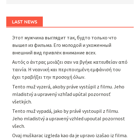
LAST NEWS
Этот мужчина выглядит так, будто только что
вышел из фильма. Его молодой и ухоженный
внешний вид привлёк внимание всех.
Αυτός ο άντρας μοιάζει σαν να βγήκε κατευθείαν από
ταινία. Η νεανική και περιποιημένη εμφάνισή του
έχει τραβήξει την προσοχή όλων.
Tento muž vyzerá, akoby práve vystúpil z filmu. Jeho
mladistvý a upravený vzhľad upútal pozornosť
všetkých.
Tento muž vypadá, jako by právě vystoupil z filmu.
Jeho mladistvý a upravený vzhled upoutal pozornost
všech.
Ovaj muškarac izgleda kao da je upravo izašao iz filma.