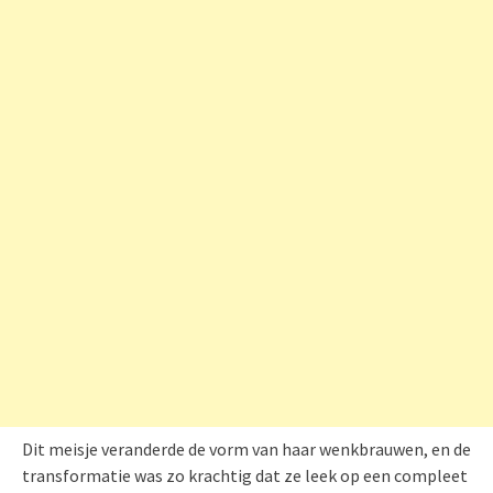
Dit meisje veranderde de vorm van haar wenkbrauwen, en de
transformatie was zo krachtig dat ze leek op een compleet