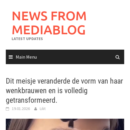
Skip
to
NEWS FROM
content
MEDIABLOG
LATEST UPDATES
Main Menu
Dit meisje veranderde de vorm van haar
wenkbrauwen en is volledig
getransformeerd.
19.01.2026
Lilit