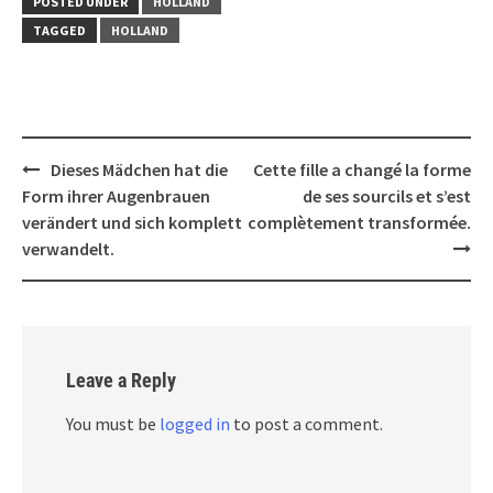
POSTED UNDER
HOLLAND
TAGGED
HOLLAND
Post
Dieses Mädchen hat die
Cette fille a changé la forme
navigation
Form ihrer Augenbrauen
de ses sourcils et s’est
verändert und sich komplett
complètement transformée.
verwandelt.
Leave a Reply
You must be
logged in
to post a comment.