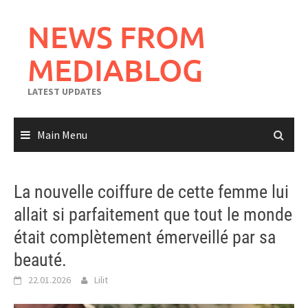
Skip
to
NEWS FROM
content
MEDIABLOG
LATEST UPDATES
Main Menu
La nouvelle coiffure de cette femme lui
allait si parfaitement que tout le monde
était complètement émerveillé par sa
beauté.
22.01.2026
Lilit