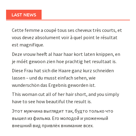
LAST NEWS
Cette femme a coupé tous ses cheveux très courts, et
vous devez absolument voir à quel point le résultat
est magnifique.
Deze vrouw heeft al haar haar kort laten knippen, en
je móét gewoon zien hoe prachtig het resultaat is.
Diese Frau hat sich die Haare ganz kurz schneiden
lassen – und du musst einfach sehen, wie
wunderschön das Ergebnis geworden ist.
This woman cut all of her hair short, and you simply
have to see how beautiful the result is.
Этот мужчина выглядит так, будто только что
вышел из фильма. Его молодой и ухоженный
внешний вид привлёк внимание всех.