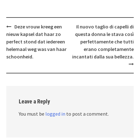
Post
Deze vrouw kreeg een
Il nuovo taglio di capelli di
navigation
nieuw kapsel dat haar zo
questa donna le stava così
perfect stond dat iedereen
perfettamente che tutti
helemaal weg was van haar
erano completamente
schoonheid.
incantati dalla sua bellezza.
Leave a Reply
You must be
logged in
to post a comment.