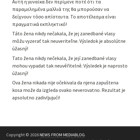
Αυτή η γυναίκα δεν περίμενε ποτέ ότι τα
παραμελημένα μαλλιά της θα μπορούσαν να
δείχνουν τόσο απίστευτα. Το αποτέλεσμα είναι
πραγματικά εκπληκτικό!
Táto žena nikdy nečakala, že jej zanedbané vlasy
môžu vyzerať tak neuveriteľne. Výsledok je absolútne
úžasný!
Tato žena nikdy nečekala, že její zanedbané vlasy
mohou vypadat tak neuvěřitelně. Výsledek je naprosto
úžasný!
Ova žena nikada nije očekivala da njena zapuštena
kosa može da izgleda ovako neverovatno. Rezultat je
apsolutno zadivljujući!
Copyright © 2026
NEWS FROM MEDIABLOG
.