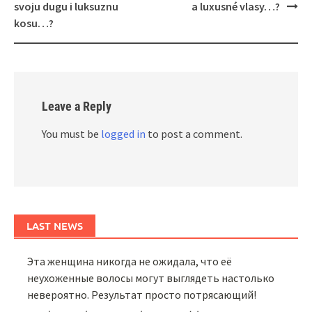
svoju dugu i luksuznu
a luxusné vlasy…?
kosu…?
Leave a Reply
You must be
logged in
to post a comment.
LAST NEWS
Эта женщина никогда не ожидала, что её
неухоженные волосы могут выглядеть настолько
невероятно. Результат просто потрясающий!