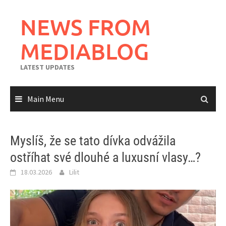
Skip
to
NEWS FROM
content
MEDIABLOG
LATEST UPDATES
Main Menu
Myslíš, že se tato dívka odvážila
ostříhat své dlouhé a luxusní vlasy…?
18.03.2026
Lilit