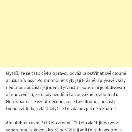
Myslíš, že se tato dívka opravdu odvážila ostříhat své dlouhé
a luxusní vlasy? Po mnoho let byly její krásné, splývavé vlasy
nedílnou součástí její identity. Všichni kolem ní je obdivovali
a mnozí věřili, že nikdy neudělá tak odvážné rozhodnutí.
Není snadné se vzdát něčeho, co je tak dlouho součástí
tvého vzhledu, zvlášť když se to zdá bezpečné a známé.
Ale hluboko uvnitř chtěla změnu. Chtěla vidět jinou verzi
sebe sama, takovou, která odráží její vnitřní sebevědomí a