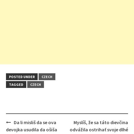
POSTED UNDER
CZECH
TAGGED
CZECH
Post
Da li misliš da se ova
Myslíš, že sa táto dievčina
navigation
devojka usudila da ošiša
odvážila ostrihať svoje dlhé