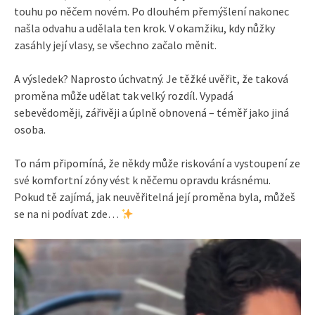
touhu po něčem novém. Po dlouhém přemýšlení nakonec
našla odvahu a udělala ten krok. V okamžiku, kdy nůžky
zasáhly její vlasy, se všechno začalo měnit.
A výsledek? Naprosto úchvatný. Je těžké uvěřit, že taková
proměna může udělat tak velký rozdíl. Vypadá
sebevědoměji, zářivěji a úplně obnovená – téměř jako jiná
osoba.
To nám připomíná, že někdy může riskování a vystoupení ze
své komfortní zóny vést k něčemu opravdu krásnému.
Pokud tě zajímá, jak neuvěřitelná její proměna byla, můžeš
se na ni podívat zde…