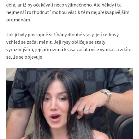
dělá, aniž by očekávali něco výjimečného. Ale někdy i ta
nejmenší rozhodnutí mohou vést k těm nejpřekvapivějším
proměnám.
Jak jí byly postupně stříhány dlouhé vlasy, její celkový
vzhled se začal měnit. Její rysy obličeje se staly
výraznějšími, její přirozená krása začala více vynikat a zdálo
se, že se objevuje