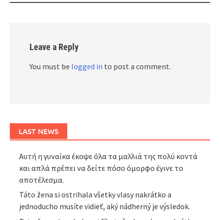
Leave a Reply
You must be
logged in
to post a comment.
LAST NEWS
Αυτή η γυναίκα έκοψε όλα τα μαλλιά της πολύ κοντά
και απλά πρέπει να δείτε πόσο όμορφο έγινε το
αποτέλεσμα.
Táto žena si ostrihala všetky vlasy nakrátko a
jednoducho musíte vidieť, aký nádherný je výsledok.