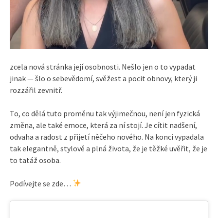
zcela nová stránka její osobnosti. Nešlo jen o to vypadat
jinak — šlo o sebevědomí, svěžest a pocit obnovy, který ji
rozzářil zevnitř.
To, co dělá tuto proměnu tak výjimečnou, není jen fyzická
změna, ale také emoce, která za ní stojí. Je cítit nadšení,
odvaha a radost z přijetí něčeho nového. Na konci vypadala
tak elegantně, stylově a plná života, že je těžké uvěřit, že je
to tatáž osoba.
Podívejte se zde…