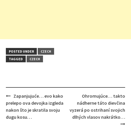
POSTED UNDER
CZECH
TAGGED
CZECH
Post
Zapanjujuće… evo kako
Ohromujúce… takto
navigation
prelepo ova devojka izgleda
nádherne táto dievčina
nakon što je skratila svoju
vyzerá po ostrihaní svojich
dugu kosu…
dlhých vlasov nakrátko…