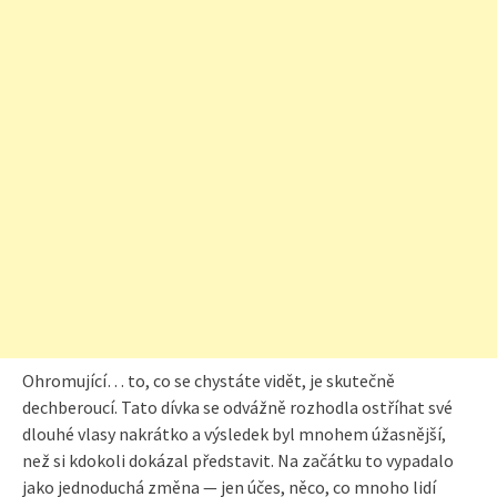
Ohromující… to, co se chystáte vidět, je skutečně
dechberoucí. Tato dívka se odvážně rozhodla ostříhat své
dlouhé vlasy nakrátko a výsledek byl mnohem úžasnější,
než si kdokoli dokázal představit. Na začátku to vypadalo
jako jednoduchá změna — jen účes, něco, co mnoho lidí