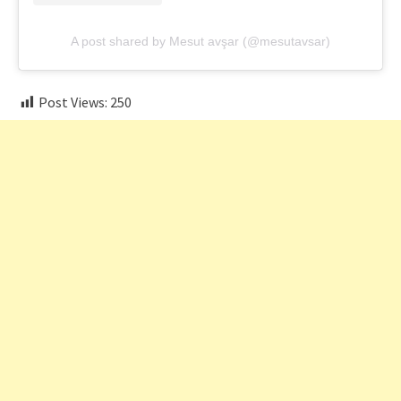
A post shared by Mesut avşar (@mesutavsar)
Post Views:
250