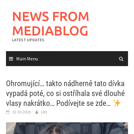
Skip
to
NEWS FROM
content
MEDIABLOG
LATEST UPDATES
Main Menu
Ohromující… takto nádherně tato dívka
vypadá poté, co si ostříhala své dlouhé
vlasy nakrátko… Podívejte se zde…
31.03.2026
Lilit