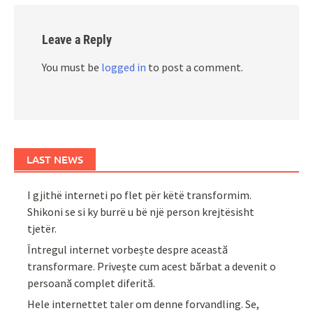
Leave a Reply
You must be
logged in
to post a comment.
LAST NEWS
I gjithë interneti po flet për këtë transformim.
Shikoni se si ky burrë u bë një person krejtësisht
tjetër.
Întregul internet vorbește despre această
transformare. Privește cum acest bărbat a devenit o
persoană complet diferită.
Hele internettet taler om denne forvandling. Se,