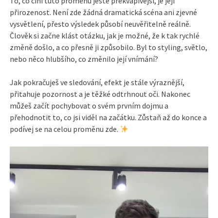
To, co činí tuto proměnu ještě překvapivější, je její
přirozenost. Není zde žádná dramatická scéna ani zjevné
vysvětlení, přesto výsledek působí neuvěřitelně reálně.
Člověk si začne klást otázku, jak je možné, že k tak rychlé
změně došlo, a co přesně ji způsobilo. Byl to styling, světlo,
nebo něco hlubšího, co změnilo její vnímání?
Jak pokračuješ ve sledování, efekt je stále výraznější,
přitahuje pozornost a je těžké odtrhnout oči. Nakonec
můžeš začít pochybovat o svém prvním dojmu a
přehodnotit to, co jsi viděl na začátku. Zůstaň až do konce a
podívej se na celou proměnu zde.