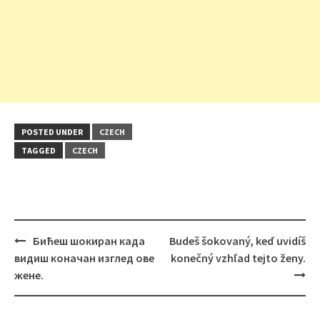
POSTED UNDER
CZECH
TAGGED
CZECH
Post
Бићеш шокиран када
Budeš šokovaný, keď uvidíš
navigation
видиш коначан изглед ове
konečný vzhľad tejto ženy.
жене.