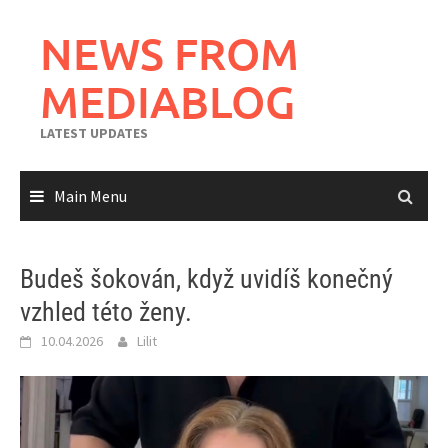
Skip
to
NEWS FROM
content
MEDIABLOG
LATEST UPDATES
Main Menu
Budeš šokován, když uvidíš konečný
vzhled této ženy.
10.04.2026
Lilit