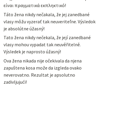
είναι πραγματικά εκπληκτικό!
Táto žena nikdy nečakala, že jej zanedbané
vlasy môžu vyzerať tak neuveriteľne. Výsledok
je absolútne úžasný!
Tato žena nikdy nečekala, že její zanedbané
vlasy mohou vypadat tak neuvěřitelně.
Výsledek je naprosto úžasný!
Ova žena nikada nije očekivala da njena
zapuštena kosa može da izgleda ovako
neverovatno. Rezultat je apsolutno
zadivljujući!