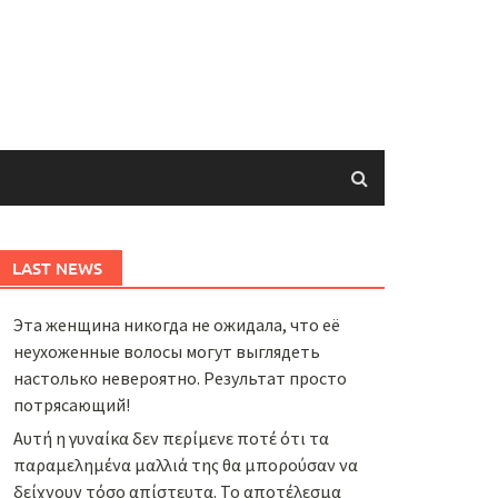
LAST NEWS
Эта женщина никогда не ожидала, что её
неухоженные волосы могут выглядеть
настолько невероятно. Результат просто
потрясающий!
Αυτή η γυναίκα δεν περίμενε ποτέ ότι τα
παραμελημένα μαλλιά της θα μπορούσαν να
δείχνουν τόσο απίστευτα. Το αποτέλεσμα