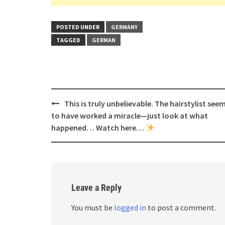
POSTED UNDER
GERMANY
TAGGED
GERMAN
Post
This is truly unbelievable. The hairstylist see
navigation
to have worked a miracle—just look at what
happened… Watch here…
Leave a Reply
You must be
logged in
to post a comment.