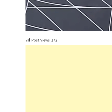
Post Views:
172