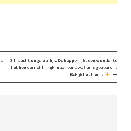
ms
Dit is echt ongelooflijk. De kapper lijkt een wonder te
hebben verricht—kijk maar eens wat er is gebeurd…
Bekijk het hier…