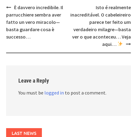
Post
È davvero incredibile. Il
Isto é realmente
navigation
parrucchiere sembra aver
inacreditável. O cabeleireiro
fatto un vero miracolo—
parece ter feito um
basta guardare cosa è
verdadeiro milagre—basta
successo…
ver o que aconteceu… Veja
aqui…
Leave a Reply
You must be
logged in
to post a comment.
LAST NEWS