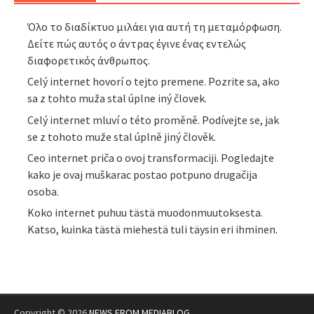
Όλο το διαδίκτυο μιλάει για αυτή τη μεταμόρφωση.
Δείτε πώς αυτός ο άντρας έγινε ένας εντελώς
διαφορετικός άνθρωπος.
Celý internet hovorí o tejto premene. Pozrite sa, ako
sa z tohto muža stal úplne iný človek.
Celý internet mluví o této proměně. Podívejte se, jak
se z tohoto muže stal úplně jiný člověk.
Ceo internet priča o ovoj transformaciji. Pogledajte
kako je ovaj muškarac postao potpuno drugačija
osoba.
Koko internet puhuu tästä muodonmuutoksesta.
Katso, kuinka tästä miehestä tuli täysin eri ihminen.
Copyright © 2026
NEWS FROM MEDIABLOG
.