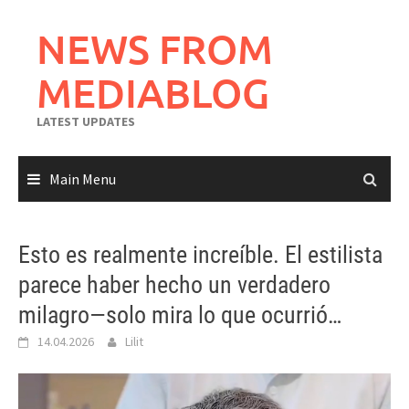
Skip
to
NEWS FROM
content
MEDIABLOG
LATEST UPDATES
Main Menu
Esto es realmente increíble. El estilista
parece haber hecho un verdadero
milagro—solo mira lo que ocurrió…
14.04.2026
Lilit