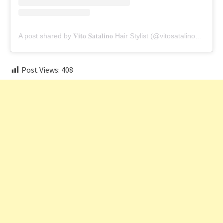
A post shared by 𝐕𝐢𝐭𝐨 𝐒𝐚𝐭𝐚𝐥𝐢𝐧𝐨 Hair Stylist (@vitosatalino_official)
Post Views:
408