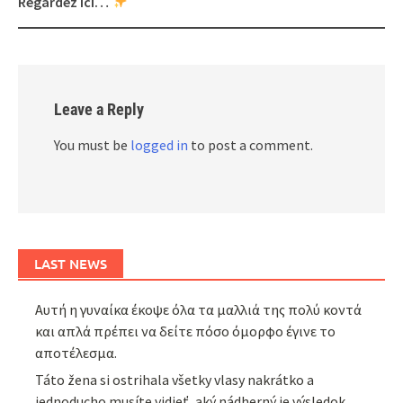
Regardez ici…
Leave a Reply
You must be
logged in
to post a comment.
LAST NEWS
Αυτή η γυναίκα έκοψε όλα τα μαλλιά της πολύ κοντά
και απλά πρέπει να δείτε πόσο όμορφο έγινε το
αποτέλεσμα.
Táto žena si ostrihala všetky vlasy nakrátko a
jednoducho musíte vidieť, aký nádherný je výsledok.