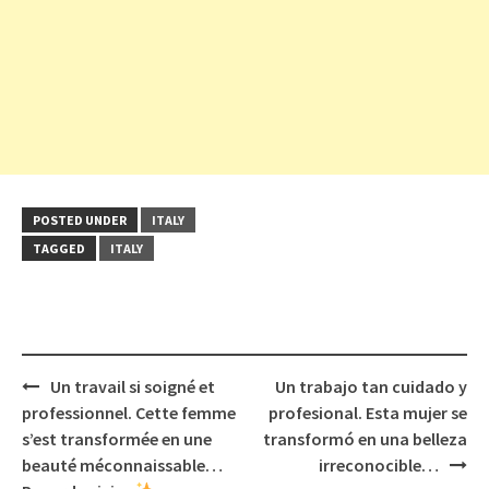
POSTED UNDER
ITALY
TAGGED
ITALY
Post
Un travail si soigné et
Un trabajo tan cuidado y
navigation
professionnel. Cette femme
profesional. Esta mujer se
s’est transformée en une
transformó en una belleza
beauté méconnaissable…
irreconocible…