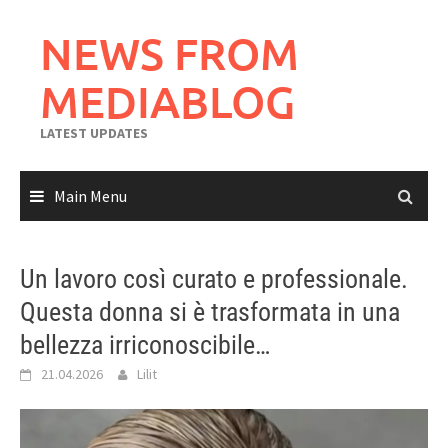
Skip
to
NEWS FROM
content
MEDIABLOG
LATEST UPDATES
Main Menu
Un lavoro così curato e professionale.
Questa donna si è trasformata in una
bellezza irriconoscibile…
21.04.2026
Lilit