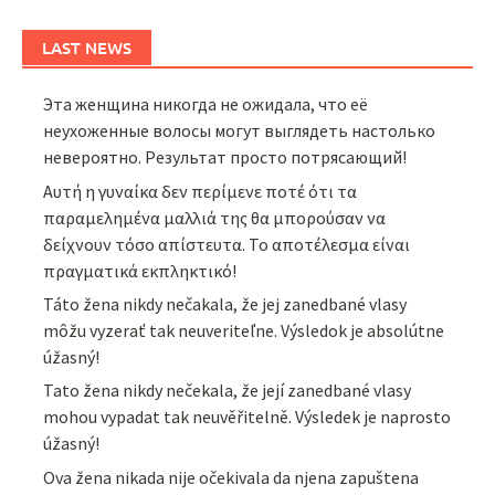
LAST NEWS
Эта женщина никогда не ожидала, что её
неухоженные волосы могут выглядеть настолько
невероятно. Результат просто потрясающий!
Αυτή η γυναίκα δεν περίμενε ποτέ ότι τα
παραμελημένα μαλλιά της θα μπορούσαν να
δείχνουν τόσο απίστευτα. Το αποτέλεσμα είναι
πραγματικά εκπληκτικό!
Táto žena nikdy nečakala, že jej zanedbané vlasy
môžu vyzerať tak neuveriteľne. Výsledok je absolútne
úžasný!
Tato žena nikdy nečekala, že její zanedbané vlasy
mohou vypadat tak neuvěřitelně. Výsledek je naprosto
úžasný!
Ova žena nikada nije očekivala da njena zapuštena