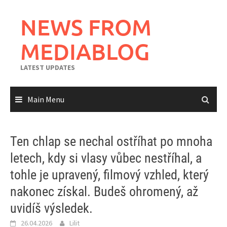
Skip
to
NEWS FROM
content
MEDIABLOG
LATEST UPDATES
Main Menu
Ten chlap se nechal ostříhat po mnoha
letech, kdy si vlasy vůbec nestříhal, a
tohle je upravený, filmový vzhled, který
nakonec získal. Budeš ohromený, až
uvidíš výsledek.
26.04.2026
Lilit