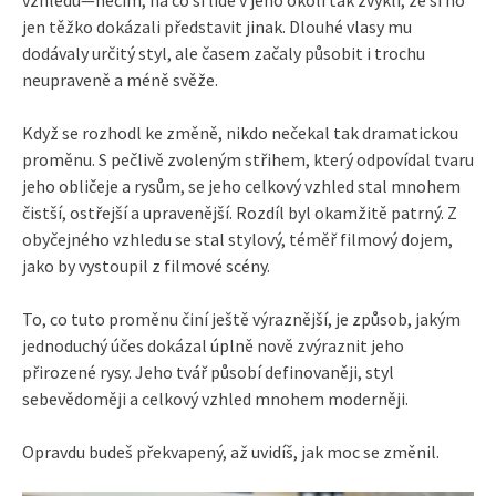
jen těžko dokázali představit jinak. Dlouhé vlasy mu
dodávaly určitý styl, ale časem začaly působit i trochu
neupraveně a méně svěže.
Když se rozhodl ke změně, nikdo nečekal tak dramatickou
proměnu. S pečlivě zvoleným střihem, který odpovídal tvaru
jeho obličeje a rysům, se jeho celkový vzhled stal mnohem
čistší, ostřejší a upravenější. Rozdíl byl okamžitě patrný. Z
obyčejného vzhledu se stal stylový, téměř filmový dojem,
jako by vystoupil z filmové scény.
To, co tuto proměnu činí ještě výraznější, je způsob, jakým
jednoduchý účes dokázal úplně nově zvýraznit jeho
přirozené rysy. Jeho tvář působí definovaněji, styl
sebevědoměji a celkový vzhled mnohem moderněji.
Opravdu budeš překvapený, až uvidíš, jak moc se změnil.