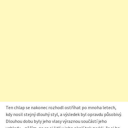
Ten chlap se nakonec rozhodl ostříhat po mnoha letech,
kdy nosil stejný dlouhý styl, a výsledek byl opravdu působivý.
Dlouhou dobu byly jeho vlasy výraznou součástí jeho
vzhledu—něčím, na co si lidé v jeho okolí tak zvykli, že si ho