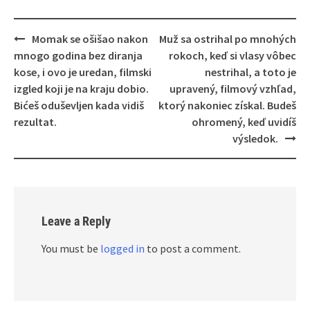
Post
Momak se ošišao nakon
Muž sa ostrihal po mnohých
navigation
mnogo godina bez diranja
rokoch, keď si vlasy vôbec
kose, i ovo je uredan, filmski
nestrihal, a toto je
izgled koji je na kraju dobio.
upravený, filmový vzhľad,
Bićeš oduševljen kada vidiš
ktorý nakoniec získal. Budeš
rezultat.
ohromený, keď uvidíš
výsledok.
Leave a Reply
You must be
logged in
to post a comment.