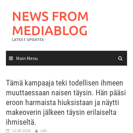
Skip
to
NEWS FROM
content
MEDIABLOG
LATEST UPDATES
Main Menu
Tämä kampaaja teki todellisen ihmeen
muuttaessaan naisen täysin. Hän pääsi
eroon harmaista hiuksistaan ja näytti
makeoverin jälkeen täysin erilaiselta
ihmiseltä.
12.05.2026
Lilit