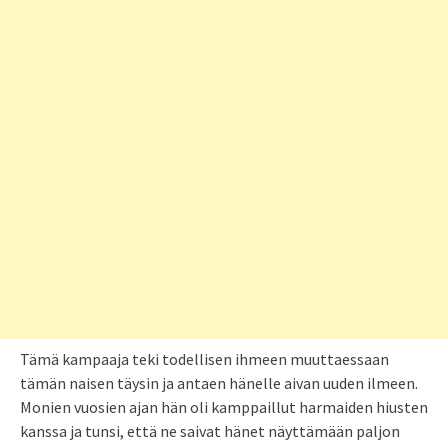
Tämä kampaaja teki todellisen ihmeen muuttaessaan
tämän naisen täysin ja antaen hänelle aivan uuden ilmeen.
Monien vuosien ajan hän oli kamppaillut harmaiden hiusten
kanssa ja tunsi, että ne saivat hänet näyttämään paljon