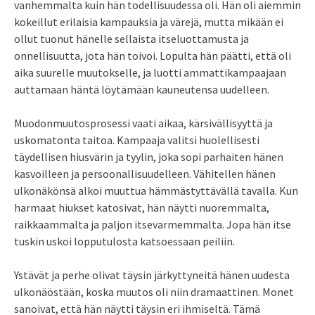
vanhemmalta kuin hän todellisuudessa oli. Hän oli aiemmin
kokeillut erilaisia kampauksia ja värejä, mutta mikään ei
ollut tuonut hänelle sellaista itseluottamusta ja
onnellisuutta, jota hän toivoi. Lopulta hän päätti, että oli
aika suurelle muutokselle, ja luotti ammattikampaajaan
auttamaan häntä löytämään kauneutensa uudelleen.
Muodonmuutosprosessi vaati aikaa, kärsivällisyyttä ja
uskomatonta taitoa. Kampaaja valitsi huolellisesti
täydellisen hiusvärin ja tyylin, joka sopi parhaiten hänen
kasvoilleen ja persoonallisuudelleen. Vähitellen hänen
ulkonäkönsä alkoi muuttua hämmästyttävällä tavalla. Kun
harmaat hiukset katosivat, hän näytti nuoremmalta,
raikkaammalta ja paljon itsevarmemmalta. Jopa hän itse
tuskin uskoi lopputulosta katsoessaan peiliin.
Ystävät ja perhe olivat täysin järkyttyneitä hänen uudesta
ulkonäöstään, koska muutos oli niin dramaattinen. Monet
sanoivat, että hän näytti täysin eri ihmiseltä. Tämä