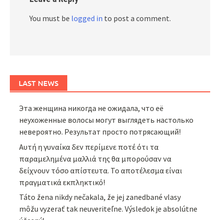
You must be
logged in
to post a comment.
LAST NEWS
Эта женщина никогда не ожидала, что её
неухоженные волосы могут выглядеть настолько
невероятно. Результат просто потрясающий!
Αυτή η γυναίκα δεν περίμενε ποτέ ότι τα
παραμελημένα μαλλιά της θα μπορούσαν να
δείχνουν τόσο απίστευτα. Το αποτέλεσμα είναι
πραγματικά εκπληκτικό!
Táto žena nikdy nečakala, že jej zanedbané vlasy
môžu vyzerať tak neuveriteľne. Výsledok je absolútne