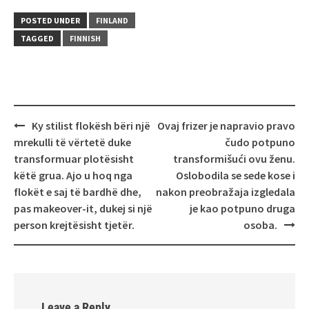
POSTED UNDER
FINLAND
TAGGED
FINNISH
Post
Ky stilist flokësh bëri një
Ovaj frizer je napravio pravo
navigation
mrekulli të vërtetë duke
čudo potpuno
transformuar plotësisht
transformišući ovu ženu.
këtë grua. Ajo u hoq nga
Oslobodila se sede kose i
flokët e saj të bardhë dhe,
nakon preobražaja izgledala
pas makeover-it, dukej si një
je kao potpuno druga
person krejtësisht tjetër.
osoba.
Leave a Reply