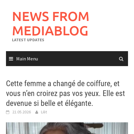
Skip
to
NEWS FROM
content
MEDIABLOG
LATEST UPDATES
Main Menu
Cette femme a changé de coiffure, et
vous n’en croirez pas vos yeux. Elle est
devenue si belle et élégante.
21.05.2026
Lilit