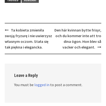
TAGGED
HUNGARY
Post
Ta kobieta zmieniła
Den här kvinnan bytte frisyr,
navigation
swoją fryzurę i nie uwierzysz
och du kommer inte att tro
własnym oczom. Stała się
dina ögon. Hon blev så
tak piękna i elegancka.
vacker och elegant.
Leave a Reply
You must be
logged in
to post a comment.