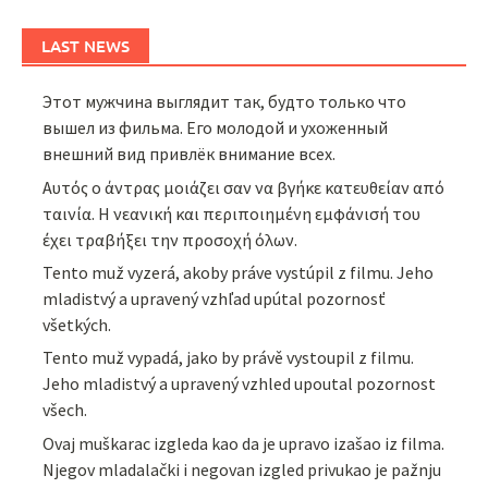
LAST NEWS
Этот мужчина выглядит так, будто только что
вышел из фильма. Его молодой и ухоженный
внешний вид привлёк внимание всех.
Αυτός ο άντρας μοιάζει σαν να βγήκε κατευθείαν από
ταινία. Η νεανική και περιποιημένη εμφάνισή του
έχει τραβήξει την προσοχή όλων.
Tento muž vyzerá, akoby práve vystúpil z filmu. Jeho
mladistvý a upravený vzhľad upútal pozornosť
všetkých.
Tento muž vypadá, jako by právě vystoupil z filmu.
Jeho mladistvý a upravený vzhled upoutal pozornost
všech.
Ovaj muškarac izgleda kao da je upravo izašao iz filma.
Njegov mladalački i negovan izgled privukao je pažnju