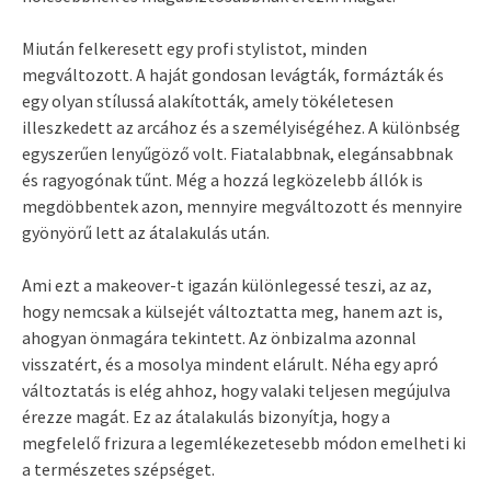
Miután felkeresett egy profi stylistot, minden
megváltozott. A haját gondosan levágták, formázták és
egy olyan stílussá alakították, amely tökéletesen
illeszkedett az arcához és a személyiségéhez. A különbség
egyszerűen lenyűgöző volt. Fiatalabbnak, elegánsabbnak
és ragyogónak tűnt. Még a hozzá legközelebb állók is
megdöbbentek azon, mennyire megváltozott és mennyire
gyönyörű lett az átalakulás után.
Ami ezt a makeover-t igazán különlegessé teszi, az az,
hogy nemcsak a külsejét változtatta meg, hanem azt is,
ahogyan önmagára tekintett. Az önbizalma azonnal
visszatért, és a mosolya mindent elárult. Néha egy apró
változtatás is elég ahhoz, hogy valaki teljesen megújulva
érezze magát. Ez az átalakulás bizonyítja, hogy a
megfelelő frizura a legemlékezetesebb módon emelheti ki
a természetes szépséget.