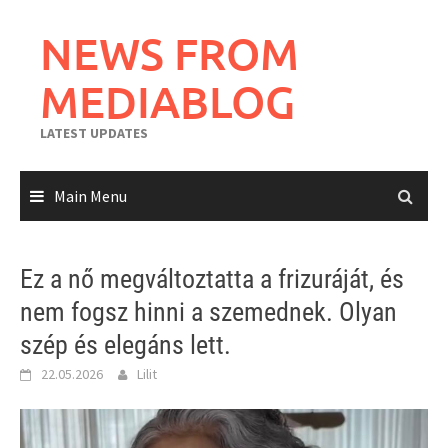
Skip
to
NEWS FROM
content
MEDIABLOG
LATEST UPDATES
Main Menu
Ez a nő megváltoztatta a frizuráját, és
nem fogsz hinni a szemednek. Olyan
szép és elegáns lett.
22.05.2026
Lilit