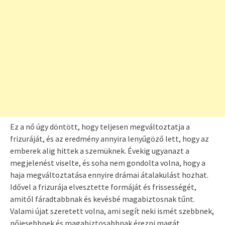
Ez a nő úgy döntött, hogy teljesen megváltoztatja a
frizuráját, és az eredmény annyira lenyűgöző lett, hogy az
emberek alig hittek a szemüknek. Évekig ugyanazt a
megjelenést viselte, és soha nem gondolta volna, hogy a
haja megváltoztatása ennyire drámai átalakulást hozhat.
Idővel a frizurája elvesztette formáját és frissességét,
amitől fáradtabbnak és kevésbé magabiztosnak tűnt.
Valami újat szeretett volna, ami segít neki ismét szebbnek,
nőiesebbnek és magabiztosabbnak érezni magát.