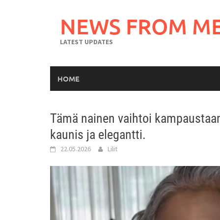
Skip
to
NEWS FROM M
content
LATEST UPDATES
HOME
Tämä nainen vaihtoi kampaustaan, 
kaunis ja elegantti.
22.05.2026
Lilit