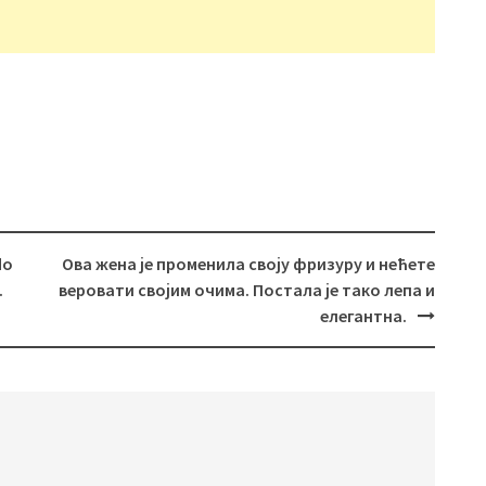
do
Ова жена је променила своју фризуру и нећете
.
веровати својим очима. Постала је тако лепа и
елегантна.