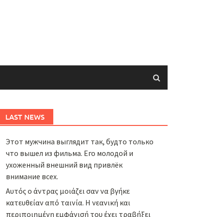
LAST NEWS
Этот мужчина выглядит так, будто только
что вышел из фильма. Его молодой и
ухоженный внешний вид привлёк
внимание всех.
Αυτός ο άντρας μοιάζει σαν να βγήκε
κατευθείαν από ταινία. Η νεανική και
περιποιημένη εμφάνισή του έχει τραβήξει