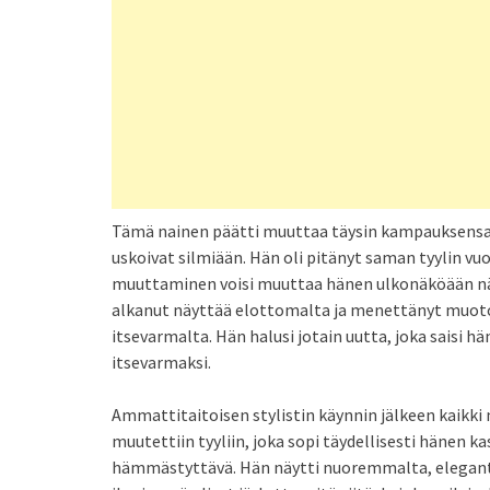
Tämä nainen päätti muuttaa täysin kampauksensa, 
uskoivat silmiään. Hän oli pitänyt saman tyylin vuos
muuttaminen voisi muuttaa hänen ulkonäköään nä
alkanut näyttää elottomalta ja menettänyt muot
itsevarmalta. Hän halusi jotain uutta, joka saisi hä
itsevarmaksi.
Ammattitaitoisen stylistin käynnin jälkeen kaikki 
muutettiin tyyliin, joka sopi täydellisesti hänen ka
hämmästyttävä. Hän näytti nuoremmalta, elegant