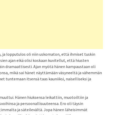
ja lopputulos oli niin uskomaton, että ihmiset tuskin
ien ajan eikä olisi koskaan kuvitellut, että hiusten
in dramaattisesti. Ajan myötä hänen kampaustaan oli
onsa, mikä sai hänet näyttämään väsyneeltä ja vähemmän
net tuntemaan itsensä taas kauniiksi, naiselliseksi ja
muuttui. Hänen hiuksensa leikattiin, muotoiltiin ja
svoihinsa ja persoonallisuuteensa. Ero oli täysin
immalta ja säteilevältä. Jopa hänen läheisimmät