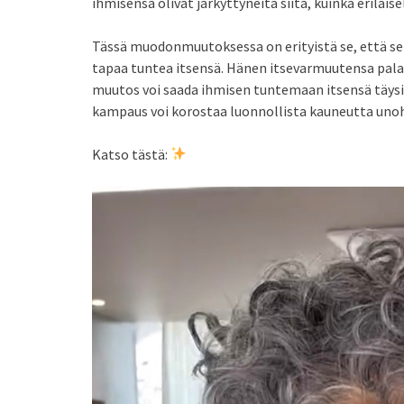
ihmisensä olivat järkyttyneitä siitä, kuinka erilais
Tässä muodonmuutoksessa on erityistä se, että s
tapaa tuntea itsensä. Hänen itsevarmuutensa palas
muutos voi saada ihmisen tuntemaan itsensä täysi
kampaus voi korostaa luonnollista kauneutta uno
Katso tästä: