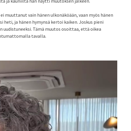
elta ja kauniilta hän näytti muutoksen jälkeen.
e ei muuttanut vain hänen ulkonäköään, vaan myös hänen
i heti, ja hänen hymynsä kertoi kaiken. Joskus pieni
n uudistuneeksi. Tämä muutos osoittaa, että oikea
htumattomalla tavalla.