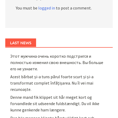
You must be
logged in
to post a comment.
LAST NEWS
Этот мужчина очень коротко подстригся и
полностью изменил свою внешность. Вы больше
его не узнаете.
Acest bărbat și-a tuns părul foarte scurt și și-a
transformat complet înfățișarea. Nu îl vei mai
recunoaște.
Denne mand fik klippet sit hår meget kort og
forvandlede sit udseende fuldstændigt. Du vil ikke
kunne genkende ham længere.
Den här mannen klippte håret väldigt kort och