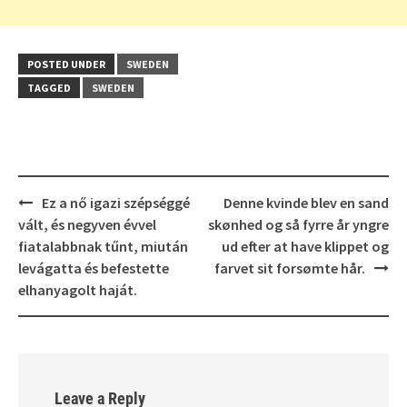
POSTED UNDER
SWEDEN
TAGGED
SWEDEN
Post
Ez a nő igazi szépséggé
Denne kvinde blev en sand
navigation
vált, és negyven évvel
skønhed og så fyrre år yngre
fiatalabbnak tűnt, miután
ud efter at have klippet og
levágatta és befestette
farvet sit forsømte hår.
elhanyagolt haját.
Leave a Reply