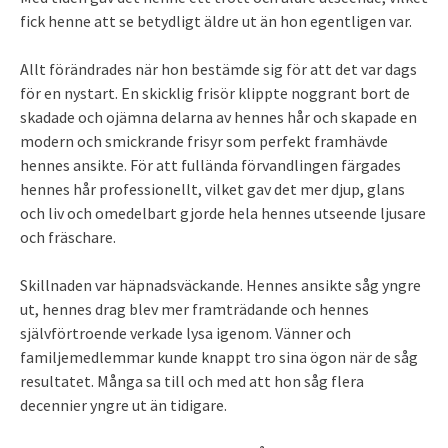
fick henne att se betydligt äldre ut än hon egentligen var.
Allt förändrades när hon bestämde sig för att det var dags
för en nystart. En skicklig frisör klippte noggrant bort de
skadade och ojämna delarna av hennes hår och skapade en
modern och smickrande frisyr som perfekt framhävde
hennes ansikte. För att fullända förvandlingen färgades
hennes hår professionellt, vilket gav det mer djup, glans
och liv och omedelbart gjorde hela hennes utseende ljusare
och fräschare.
Skillnaden var häpnadsväckande. Hennes ansikte såg yngre
ut, hennes drag blev mer framträdande och hennes
självförtroende verkade lysa igenom. Vänner och
familjemedlemmar kunde knappt tro sina ögon när de såg
resultatet. Många sa till och med att hon såg flera
decennier yngre ut än tidigare.