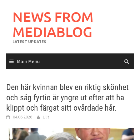
Skip
to
NEWS FROM
content
MEDIABLOG
LATEST UPDATES
Main Menu
Den här kvinnan blev en riktig skönhet
och såg fyrtio år yngre ut efter att ha
klippt och färgat sitt ovårdade hår.
04.06.2026
Lilit