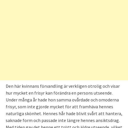
Den här kvinnans förvandling är verkligen otrolig och visar
hur mycket en frisyr kan förändra en persons utseende.
Under många år hade hon samma ovårdade och omoderna
frisyr, som inte gjorde mycket för att framhäva hennes
naturliga skönhet. Hennes hår hade blivit svårt att hantera,
saknade form och passade inte längre hennes ansiktsdrag.
Med tiden gav det henne ett trött och äldre utseende, vilket