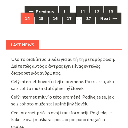
Posts
Previous
1
…
11
12
13
navigation
14
15
16
17
…
37
Next
LAST NEWS
Όλο το διαδίκτυο μιλάει για αυτή τη μεταμόρφωση.
Δείτε πώς αυτός ο άντρας έγινε ένας εντελώς
διαφορετικός άνθρωπος.
Celý internet hovorí o tejto premene. Pozrite sa, ako
sa z tohto muža stal úplne iný človek.
Celý internet mluví o této proměně. Podívejte se, jak
se z tohoto muže stal úplně jiný člověk.
Ceo internet priča o ovoj transformaciji. Pogledajte
kako je ovaj muškarac postao potpuno drugačija
osoba.