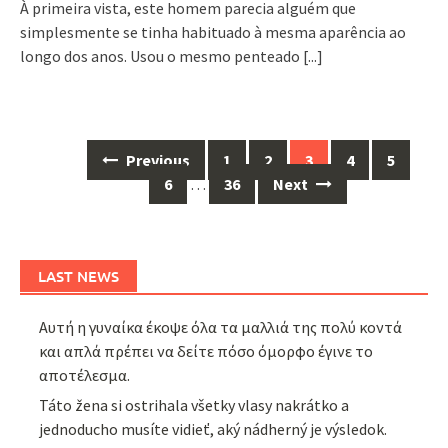
À primeira vista, este homem parecia alguém que
simplesmente se tinha habituado à mesma aparência ao
longo dos anos. Usou o mesmo penteado
[...]
Posts
Previous
1
2
3
4
5
navigation
6
…
36
Next
LAST NEWS
Αυτή η γυναίκα έκοψε όλα τα μαλλιά της πολύ κοντά
και απλά πρέπει να δείτε πόσο όμορφο έγινε το
αποτέλεσμα.
Táto žena si ostrihala všetky vlasy nakrátko a
jednoducho musíte vidieť, aký nádherný je výsledok.